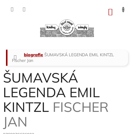
Přejít
na
NÁKU
obsah
KOŠÍK
Domů
biografie
ŠUMAVSKÁ LEGENDA EMIL KINTZL
Fischer Jan
ŠUMAVSKÁ
LEGENDA EMIL
KINTZL
FISCHER
JAN