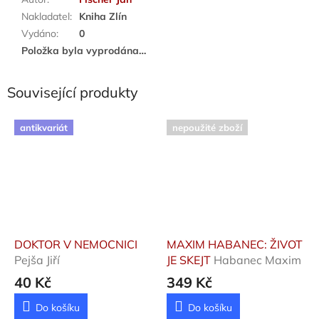
Nakladatel
:
Kniha Zlín
Vydáno
:
0
Položka byla vyprodána…
Související produkty
antikvariát
nepoužité zboží
DOKTOR V NEMOCNICI
MAXIM HABANEC: ŽIVOT
Pejša Jiří
JE SKEJT
Habanec Maxim
40 Kč
349 Kč
Do košíku
Do košíku