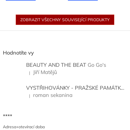
ZOBRAZIT VŠECHNY SOUVISEJÍCÍ PRODUKTY
Z
á
p
a
Hodnotíte vy
t
í
BEAUTY AND THE BEAT
Go Go's
Jiří Matějů
|
Hodnocení produktu je 5 z 5 hvězdiček.
VYSTŘIHOVÁNKY - PRAŽSKÉ PAMÁTKY
K
roman sekanina
|
Hodnocení produktu je 5 z 5 hvězdiček.
****
Adresa+otevírací doba