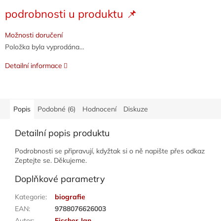
Měrná
podrobnosti u produktu 📌
cena:
Možnosti doručení
Položka byla vyprodána…
Detailní informace
Popis
Podobné (6)
Hodnocení
Diskuze
Detailní popis produktu
Podrobnosti se připravují, kdyžtak si o ně napište přes odkaz
Zeptejte se. Děkujeme.
Doplňkové parametry
Kategorie
:
biografie
EAN
:
9788076626003
Autor
:
Fischer Jan