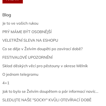
Blog
Je to ve vašich rukou
PRÝ MÁME BÝT OSOBNĚJŠÍ
VELETRŽNÍ SLEVA NA ESHOPU
Co se děje v Želvím doupěti po zavírací době?
FESTIVALOVÉ UPOZORNĚNÍ
Sklad děských věcí pro pěstouny v okrese Mělník
O jednom telegramu
4+1
Jak to bylo se Želvím doupětem a pár informací navíc...
SLEDUJTE NAŠE "SOCKY" KVŮLI OTEVÍRACÍ DOBĚ