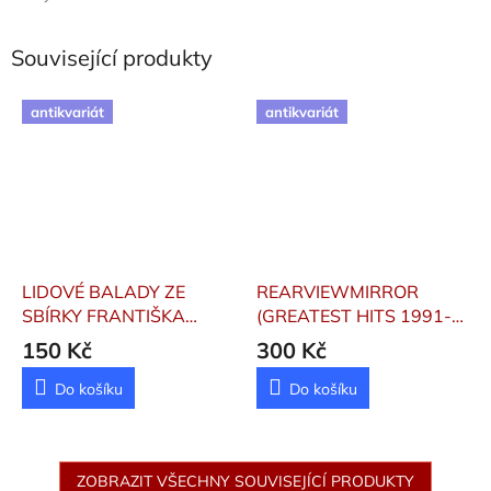
Související produkty
antikvariát
antikvariát
LIDOVÉ BALADY ZE
REARVIEWMIRROR
SBÍRKY FRANTIŠKA
(GREATEST HITS 1991-
SUŠILA
Hutka Jaroslav,
2003) 2CD
Pearl Jam
150 Kč
300 Kč
Hladík Radim
Do košíku
Do košíku
ZOBRAZIT VŠECHNY SOUVISEJÍCÍ PRODUKTY