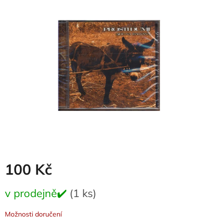
je
0,0
z
5
hvězdiček.
100 Kč
Měrná
v prodejně✔️
(1 ks)
cena:
Možnosti doručení