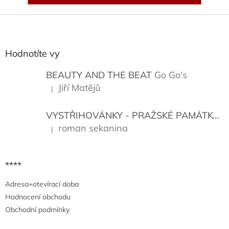
Z
á
p
a
Hodnotíte vy
t
í
BEAUTY AND THE BEAT
Go Go's
Jiří Matějů
|
Hodnocení produktu je 5 z 5 hvězdiček.
VYSTŘIHOVÁNKY - PRAŽSKÉ PAMÁTKY
K
roman sekanina
|
Hodnocení produktu je 5 z 5 hvězdiček.
****
Adresa+otevírací doba
Hodnocení obchodu
Obchodní podmínky