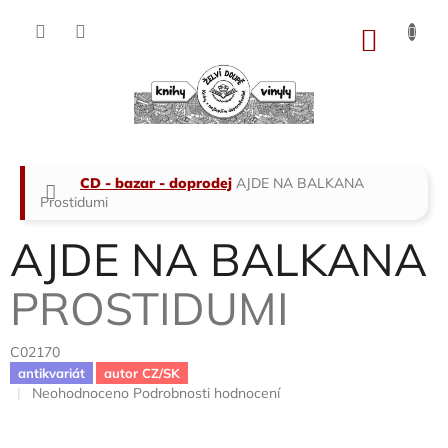
Přejít
na
NÁKU
obsah
KOŠÍK
Domů
CD - bazar - doprodej
AJDE NA BALKANA
Prostidumi
AJDE NA BALKANA
PROSTIDUMI
C02170
antikvariát
autor CZ/SK
Průměrné
Neohodnoceno
Podrobnosti hodnocení
hodnocení
produktu