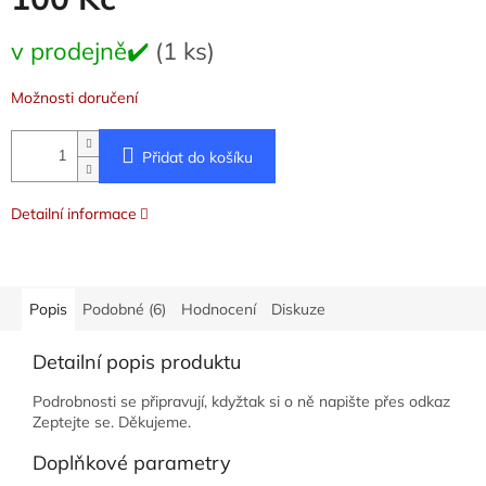
Měrná
v prodejně✔️
(1 ks)
cena:
Možnosti doručení
Přidat do košíku
Detailní informace
Popis
Podobné (6)
Hodnocení
Diskuze
Detailní popis produktu
Podrobnosti se připravují, kdyžtak si o ně napište přes odkaz
Zeptejte se. Děkujeme.
Doplňkové parametry