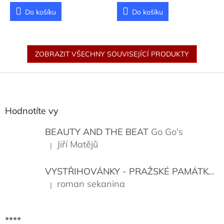
Jaroslav, Musica
Bohemica
Do košíku
Do košíku
ZOBRAZIT VŠECHNY SOUVISEJÍCÍ PRODUKTY
Z
á
p
a
Hodnotíte vy
t
í
BEAUTY AND THE BEAT
Go Go's
Jiří Matějů
|
Hodnocení produktu je 5 z 5 hvězdiček.
VYSTŘIHOVÁNKY - PRAŽSKÉ PAMÁTKY
K
roman sekanina
|
Hodnocení produktu je 5 z 5 hvězdiček.
****