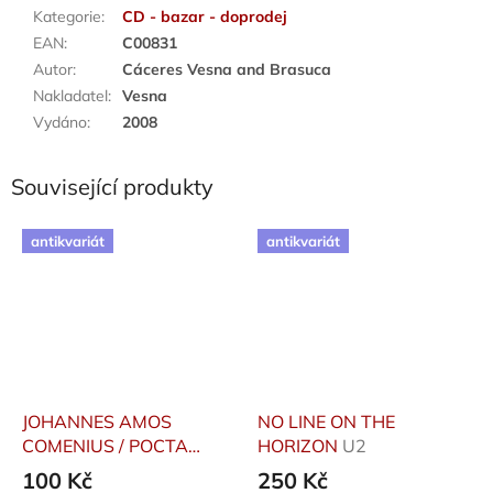
Kategorie
:
CD - bazar - doprodej
EAN
:
C00831
Autor
:
Cáceres Vesna and Brasuca
Nakladatel
:
Vesna
Vydáno
:
2008
Související produkty
antikvariát
antikvariát
JOHANNES AMOS
NO LINE ON THE
COMENIUS / POCTA
HORIZON
U2
KOMENSKÉMU
Krček
100 Kč
250 Kč