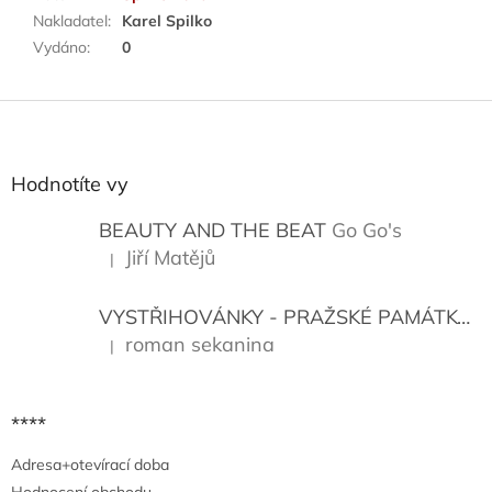
Nakladatel
:
Karel Spilko
Vydáno
:
0
Z
á
p
a
Hodnotíte vy
t
í
BEAUTY AND THE BEAT
Go Go's
Jiří Matějů
|
Hodnocení produktu je 5 z 5 hvězdiček.
VYSTŘIHOVÁNKY - PRAŽSKÉ PAMÁTKY
K
roman sekanina
|
Hodnocení produktu je 5 z 5 hvězdiček.
****
Adresa+otevírací doba
Hodnocení obchodu