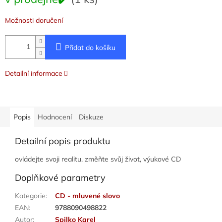
cena:
Možnosti doručení
Přidat do košíku
Detailní informace
Popis
Hodnocení
Diskuze
Detailní popis produktu
ovládejte svoji realitu, změňte svůj život, výukové CD
Doplňkové parametry
Kategorie
:
CD - mluvené slovo
EAN
:
9788090498822
Autor
:
Spilko Karel