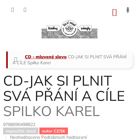
Přejít
na
NÁKU
obsah
KOŠÍK
Domů
CD - mluvené slovo
CD-JAK SI PLNIT SVÁ PŘÁNÍ
A CÍLE
Spilko Karel
CD-JAK SI PLNIT
SVÁ PŘÁNÍ A CÍLE
SPILKO KAREL
9788090498822
nepoužité zboží
autor CZ/SK
Průměrné
Neohodnoceno
Podrobnosti hodnocení