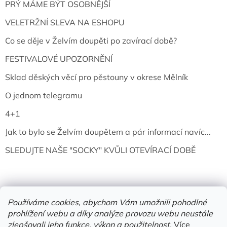
PRÝ MÁME BÝT OSOBNĚJŠÍ
VELETRŽNÍ SLEVA NA ESHOPU
Co se děje v Želvím doupěti po zavírací době?
FESTIVALOVÉ UPOZORNĚNÍ
Sklad děských věcí pro pěstouny v okrese Mělník
O jednom telegramu
4+1
Jak to bylo se Želvím doupětem a pár informací navíc...
SLEDUJTE NAŠE "SOCKY" KVŮLI OTEVÍRACÍ DOBĚ
Používáme cookies, abychom Vám umožnili pohodlné
prohlížení webu a díky analýze provozu webu neustále
zlepšovali jeho funkce, výkon a použitelnost.
Více