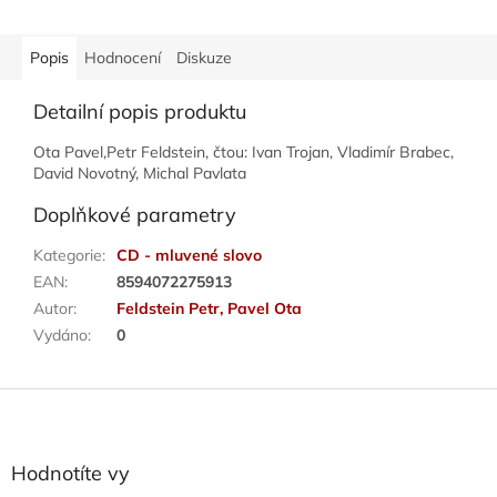
Popis
Hodnocení
Diskuze
Detailní popis produktu
Ota Pavel,Petr Feldstein, čtou: Ivan Trojan, Vladimír Brabec,
David Novotný, Michal Pavlata
Doplňkové parametry
Kategorie
:
CD - mluvené slovo
EAN
:
8594072275913
Autor
:
Feldstein Petr, Pavel Ota
Vydáno
:
0
Z
á
p
a
Hodnotíte vy
t