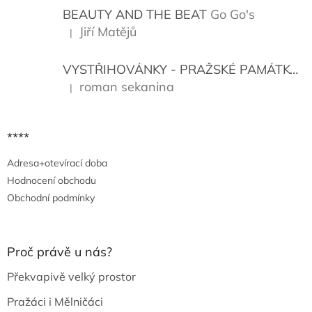
í
BEAUTY AND THE BEAT
Go Go's
Jiří Matějů
|
Hodnocení produktu je 5 z 5 hvězdiček.
VYSTŘIHOVÁNKY - PRAŽSKÉ PAMÁTKY
K
roman sekanina
|
Hodnocení produktu je 5 z 5 hvězdiček.
****
Adresa+otevírací doba
Hodnocení obchodu
Obchodní podmínky
Proč právě u nás?
Překvapivě velký prostor
Pražáci i Mělničáci