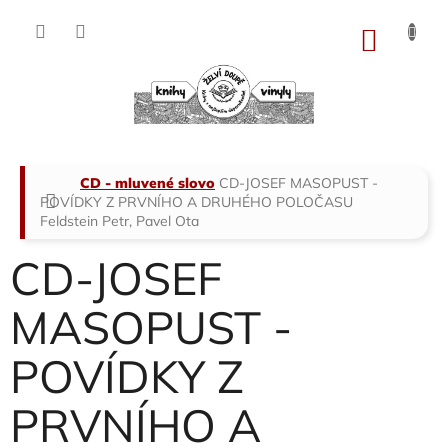
Přejít
na
NÁKU
obsah
KOŠÍK
Domů
CD - mluvené slovo
CD-JOSEF MASOPUST -
POVÍDKY Z PRVNÍHO A DRUHÉHO POLOČASU
Feldstein Petr, Pavel Ota
CD-JOSEF
MASOPUST -
POVÍDKY Z
PRVNÍHO A