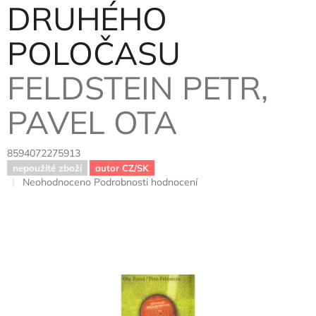
DRUHÉHO
POLOČASU
FELDSTEIN PETR,
PAVEL OTA
8594072275913
nepoužité zboží
autor CZ/SK
Průměrné
Neohodnoceno
Podrobnosti hodnocení
hodnocení
produktu
je
0,0
z
5
hvězdiček.