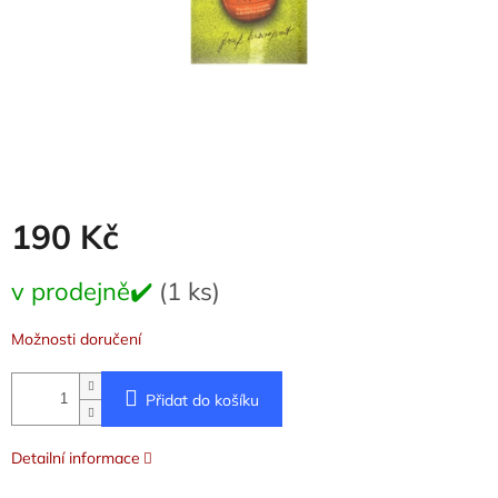
190 Kč
Měrná
v prodejně✔️
(1 ks)
cena:
Možnosti doručení
Přidat do košíku
Detailní informace