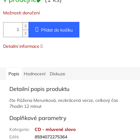
cena:
Možnosti doručení
Přidat do košíku
Detailní informace
Popis
Hodnocení
Diskuze
Detailní popis produktu
čte Růžena Merunková, nezkrácená verze, celkový čas
7hodin 12 minut
Doplňkové parametry
Kategorie
:
CD - mluvené slovo
EAN
:
8594072275364