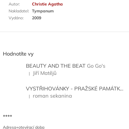
Autor
:
Christie Agatha
Nakladatel
:
Tympanum
Vydáno
:
2009
Z
á
p
a
Hodnotíte vy
t
í
BEAUTY AND THE BEAT
Go Go's
Jiří Matějů
|
Hodnocení produktu je 5 z 5 hvězdiček.
VYSTŘIHOVÁNKY - PRAŽSKÉ PAMÁTKY
K
roman sekanina
|
Hodnocení produktu je 5 z 5 hvězdiček.
****
Adresa+otevírací doba