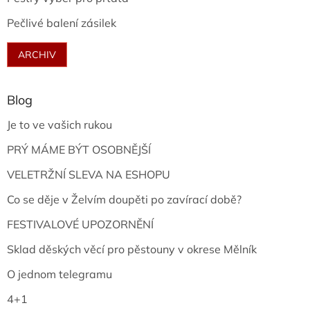
Pečlivé balení zásilek
ARCHIV
Blog
Je to ve vašich rukou
PRÝ MÁME BÝT OSOBNĚJŠÍ
VELETRŽNÍ SLEVA NA ESHOPU
Co se děje v Želvím doupěti po zavírací době?
FESTIVALOVÉ UPOZORNĚNÍ
Sklad děských věcí pro pěstouny v okrese Mělník
O jednom telegramu
4+1