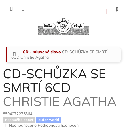
Přejít
na
NÁKU
obsah
KOŠÍK
Domů
CD - mluvené slovo
CD-SCHŮZKA SE SMRTÍ
6CD
Christie Agatha
CD-SCHŮZKA SE
SMRTÍ 6CD
CHRISTIE AGATHA
8594072275364
nepoužité zboží
autor world
Průměrné
Neohodnoceno
Podrobnosti hodnocení