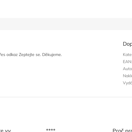
Dop
přes odkaz Zeptejte se. Děkujeme.
Kate
EAN
Auto
Nakl
Vyd
te vy
****
Proč pr