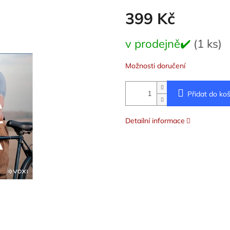
399 Kč
Měrná
v prodejně✔️
(1 ks)
cena:
Možnosti doručení
Přidat do koš
Detailní informace