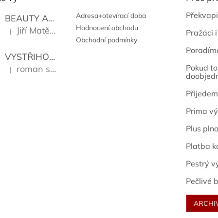
Překvapi
Adresa+otevírací doba
BEAUTY AND THE BEAT
Go Go's
Hodnocení obchodu
Jiří Matějů
|
Pražáci i
Hodnocení produktu je 5 z 5 hvězdiček.
Obchodní podmínky
Poradím
VYSTŘIHOVÁNKY - PRAŽSKÉ PAMÁTKY
Kropáček J
Pokud to 
roman sekanina
|
Hodnocení produktu je 5 z 5 hvězdiček.
doobjed
Přijedem
Prima vý
Plus pln
Platba k
Pestrý v
Pečlivé b
ARCHI