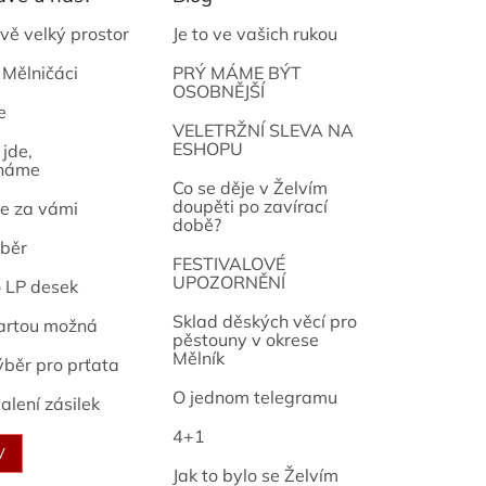
vě velký prostor
Je to ve vašich rukou
 Mělničáci
PRÝ MÁME BÝT
OSOBNĚJŠÍ
e
osef
VELETRŽNÍ SLEVA NA
ESHOPU
jde,
náme
Co se děje v Želvím
doupěti po zavírací
e za vámi
době?
běr
FESTIVALOVÉ
UPOZORNĚNÍ
o LP desek
Sklad děských věcí pro
artou možná
pěstouny v okrese
Mělník
ýběr pro prťata
O jednom telegramu
alení zásilek
4+1
V
Jak to bylo se Želvím