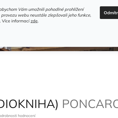
ADRESA+OTEVÍRACÍ DOBA
HODNOCENÍ OBCHODU
OBC
abychom Vám umožnili pohodlné prohlížení
Odmít
HLEDAT
 provozu webu neustále zlepšovali jeho funkce,
.
Více informací
zde
.
estsellery
Gramodesky
Detektivky
Knihy o Mělníku a 
DIOKNIHA)
PONCARO
odrobnosti hodnocení