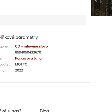
lňkové parametry
gorie
:
CD - mluvené slovo
:
8594050433670
r
:
Poncarová Jana
adatel
:
MOTTO
áno
:
2022
ávě u nás?
Blog