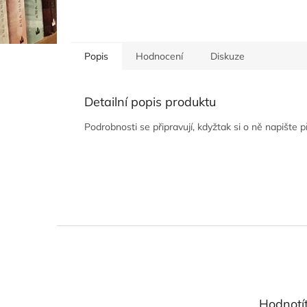
Popis
Hodnocení
Diskuze
Detailní popis produktu
Podrobnosti se připravují, kdyžtak si o ně napište 
Z
á
p
a
t
Hodnotí