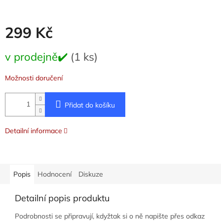
299 Kč
Měrná
v prodejně✔️
(1 ks)
cena:
Možnosti doručení
Přidat do košíku
Detailní informace
Popis
Hodnocení
Diskuze
Detailní popis produktu
Podrobnosti se připravují, kdyžtak si o ně napište přes odkaz