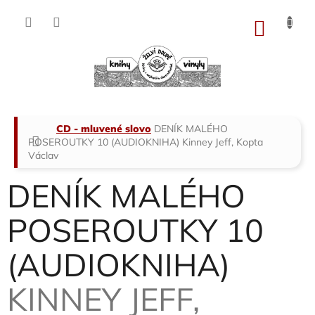
Přejít
na
NÁKU
obsah
KOŠÍK
Domů
CD - mluvené slovo
DENÍK MALÉHO
POSEROUTKY 10 (AUDIOKNIHA)
Kinney Jeff, Kopta
Václav
DENÍK MALÉHO
POSEROUTKY 10
(AUDIOKNIHA)
KINNEY JEFF,