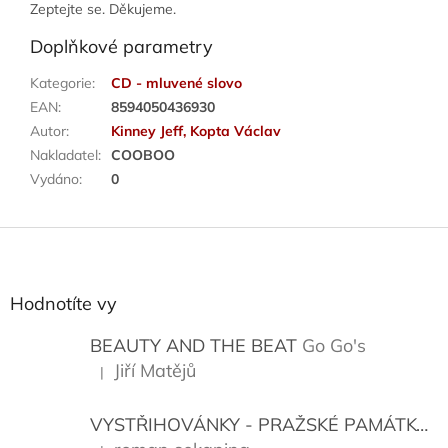
Zeptejte se. Děkujeme.
Doplňkové parametry
Kategorie
:
CD - mluvené slovo
EAN
:
8594050436930
Autor
:
Kinney Jeff, Kopta Václav
Nakladatel
:
COOBOO
Vydáno
:
0
Z
á
p
a
Hodnotíte vy
t
í
BEAUTY AND THE BEAT
Go Go's
Jiří Matějů
|
Hodnocení produktu je 5 z 5 hvězdiček.
VYSTŘIHOVÁNKY - PRAŽSKÉ PAMÁTKY
K