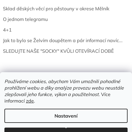
Sklad děských věcí pro pěstouny v okrese Mělník
O jednom telegramu
4+1
Jak to bylo se Želvím doupětem a pár informací navíc...
SLEDUJTE NAŠE "SOCKY" KVŮLI OTEVÍRACÍ DOBĚ
Používáme cookies, abychom Vám umožnili pohodlné
prohlížení webu a díky analýze provozu webu neustále
zlepšovali jeho funkce, výkon a použitelnost.
Více
informací
zde
.
Vytvořil Shoptet
Nastavení
Copyright 2026
Želví doupě | knihy & vinyly | Mělník
. Všechna