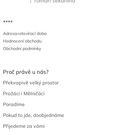
roman sekanina
|
Hodnocení produktu je 5 z 5 hvězdiček.
****
Adresa+otevírací doba
Hodnocení obchodu
Obchodní podmínky
Proč právě u nás?
Překvapivě velký prostor
Pražáci i Mělničáci
Poradíme
Pokud to jde, doobjednáme
Přijedeme za vámi