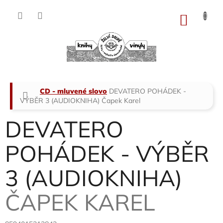
Přejít
na
NÁKU
obsah
KOŠÍK
Domů
CD - mluvené slovo
DEVATERO POHÁDEK -
VÝBĚR 3 (AUDIOKNIHA)
Čapek Karel
DEVATERO
POHÁDEK - VÝBĚR
3 (AUDIOKNIHA)
ČAPEK KAREL