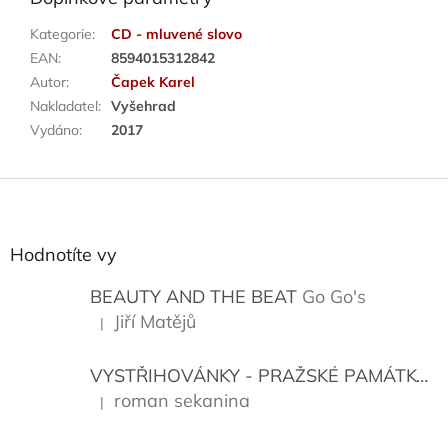
Kategorie
:
CD - mluvené slovo
EAN
:
8594015312842
Autor
:
Čapek Karel
Nakladatel
:
Vyšehrad
Vydáno
:
2017
Z
á
p
a
Hodnotíte vy
t
í
BEAUTY AND THE BEAT
Go Go's
Jiří Matějů
|
Hodnocení produktu je 5 z 5 hvězdiček.
VYSTŘIHOVÁNKY - PRAŽSKÉ PAMÁTKY
K
roman sekanina
|
Hodnocení produktu je 5 z 5 hvězdiček.