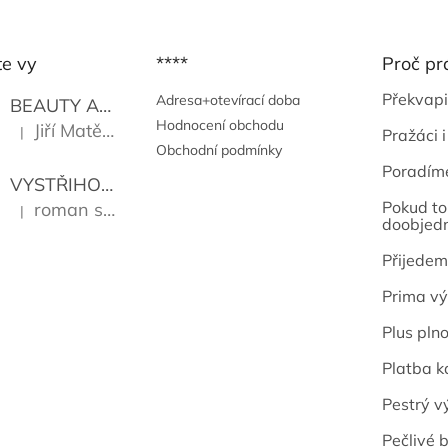
te vy
****
Proč pr
Překvapi
Adresa+otevírací doba
BEAUTY AND THE BEAT
Go Go's
Hodnocení obchodu
Jiří Matějů
|
Pražáci i
Hodnocení produktu je 5 z 5 hvězdiček.
Obchodní podmínky
Poradím
VYSTŘIHOVÁNKY - PRAŽSKÉ PAMÁTKY
Kropáček J
Pokud to 
roman sekanina
|
Hodnocení produktu je 5 z 5 hvězdiček.
doobjed
Přijedem
Prima vý
Plus pln
Platba k
Pestrý v
Pečlivé b