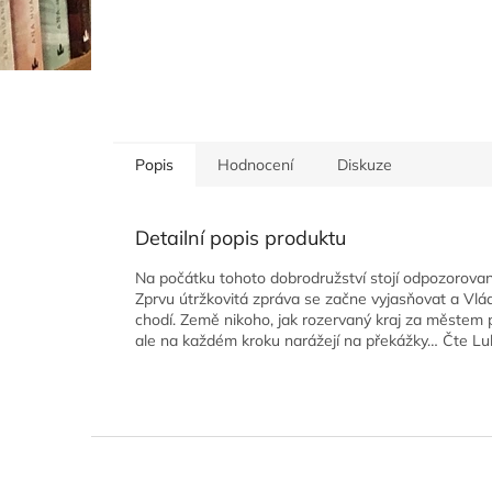
Popis
Hodnocení
Diskuze
Detailní popis produktu
Na počátku tohoto dobrodružství stojí odpozorova
Zprvu útržkovitá zpráva se začne vyjasňovat a Vlá
chodí. Země nikoho, jak rozervaný kraj za městem p
ale na každém kroku narážejí na překážky… Čte Luk
Z
á