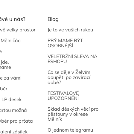
ávě u nás?
Blog
vě velký prostor
Je to ve vašich rukou
 Mělničáci
PRÝ MÁME BÝT
OSOBNĚJŠÍ
e
osef
VELETRŽNÍ SLEVA NA
ESHOPU
jde,
náme
Co se děje v Želvím
doupěti po zavírací
e za vámi
době?
běr
FESTIVALOVÉ
UPOZORNĚNÍ
o LP desek
Sklad děských věcí pro
artou možná
pěstouny v okrese
Mělník
ýběr pro prťata
O jednom telegramu
alení zásilek