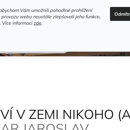
ADRESA+OTEVÍRACÍ DOBA
HODNOCENÍ OBCHODU
OBC
abychom Vám umožnili pohodlné prohlížení
Odmít
HLEDAT
 provozu webu neustále zlepšovali jeho funkce,
.
Více informací
zde
.
estsellery
Gramodesky
Detektivky
Knihy o Mělníku a 
IHA PRO DĚTI)
Foglar Jaroslav
Í V ZEMI NIKOHO (
AR JAROSLAV