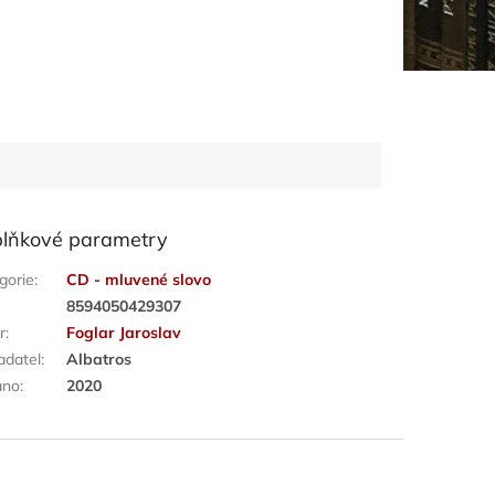
lňkové parametry
gorie
:
CD - mluvené slovo
:
8594050429307
r
:
Foglar Jaroslav
adatel
:
Albatros
áno
:
2020