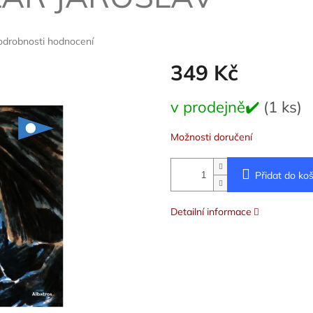
odrobnosti hodnocení
349 Kč
Měrná
v prodejně✔️
(1 ks)
cena:
Možnosti doručení
Přidat do koš
Detailní informace