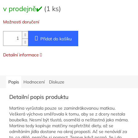
Měrná
v prodejně✔️
(1 ks)
cena:
Možnosti doručení
Přidat do košíku
Detailní informace
Popis
Hodnocení
Diskuze
Detailní popis produktu
Martina vyrůstala pouze se zamindrákovanou matkou.
Veškerá výchova směřovala k tomu, aby se z dcery nestala
boubelka. Nesmí být tlustá, osamělá a nešťastná jako máma.
Martina tedy kopíruje matčiny nepřetržité diety, až se
odmítáním jídla dostane na okraj propasti. Ač se nenávidí za
to, co dělá, nemůže si pomoct. Teprve když pozná, že i do