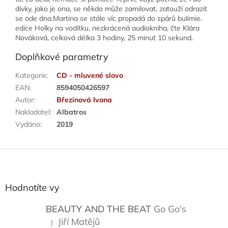
dívky, jako je ona, se někdo může zamilovat, zatouží odrazit
se ode dna.Martina se stále víc propadá do spárů bulimie.
edice Holky na vodítku, nezkrácená audiokniha, čte Klára
Nováková, celková délka 3 hodiny, 25 minut 10 sekund.
Doplňkové parametry
Kategorie
:
CD - mluvené slovo
EAN
:
8594050426597
Autor
:
Březinová Ivona
Nakladatel
:
Albatros
Vydáno
:
2019
Z
á
p
a
Hodnotíte vy
t
í
BEAUTY AND THE BEAT
Go Go's
Jiří Matějů
|
Hodnocení produktu je 5 z 5 hvězdiček.