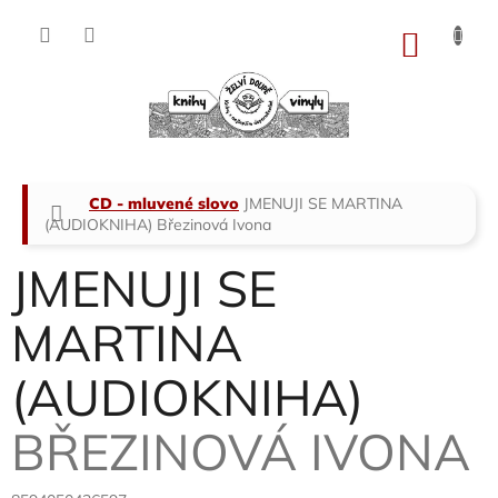
Přejít
na
NÁKU
obsah
KOŠÍK
Domů
CD - mluvené slovo
JMENUJI SE MARTINA
(AUDIOKNIHA)
Březinová Ivona
JMENUJI SE
MARTINA
(AUDIOKNIHA)
BŘEZINOVÁ IVONA