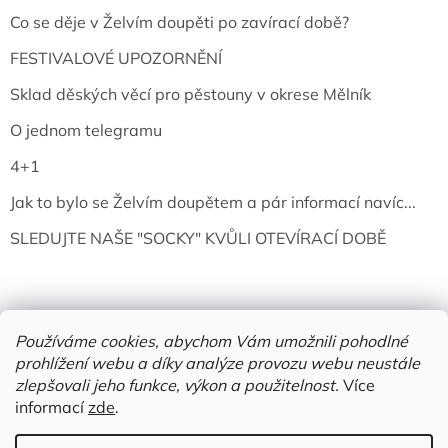
Co se děje v Želvím doupěti po zavírací době?
FESTIVALOVÉ UPOZORNĚNÍ
Sklad děských věcí pro pěstouny v okrese Mělník
O jednom telegramu
4+1
Jak to bylo se Želvím doupětem a pár informací navíc...
SLEDUJTE NAŠE "SOCKY" KVŮLI OTEVÍRACÍ DOBĚ
Používáme cookies, abychom Vám umožnili pohodlné
prohlížení webu a díky analýze provozu webu neustále
zlepšovali jeho funkce, výkon a použitelnost.
Více
informací
zde
.
Vytvořil Shoptet