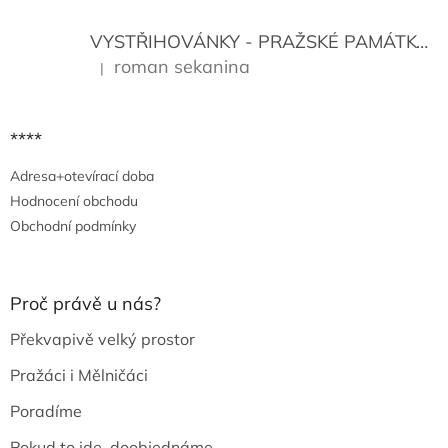
VYSTŘIHOVÁNKY - PRAŽSKÉ PAMÁTKY
K
roman sekanina
|
Hodnocení produktu je 5 z 5 hvězdiček.
****
Adresa+otevírací doba
Hodnocení obchodu
Obchodní podmínky
Proč právě u nás?
Překvapivě velký prostor
Pražáci i Mělničáci
Poradíme
Pokud to jde, doobjednáme