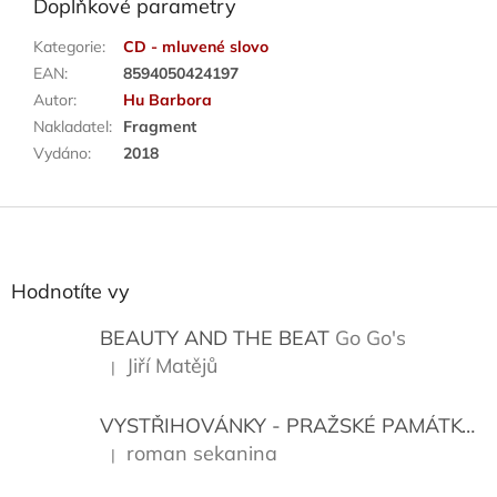
Doplňkové parametry
Kategorie
:
CD - mluvené slovo
EAN
:
8594050424197
Autor
:
Hu Barbora
Nakladatel
:
Fragment
Vydáno
:
2018
Z
á
p
a
Hodnotíte vy
t
í
BEAUTY AND THE BEAT
Go Go's
Jiří Matějů
|
Hodnocení produktu je 5 z 5 hvězdiček.
VYSTŘIHOVÁNKY - PRAŽSKÉ PAMÁTKY
K
roman sekanina
|
Hodnocení produktu je 5 z 5 hvězdiček.