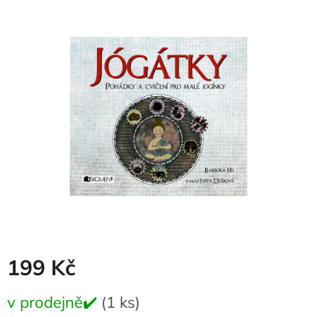
produktu
je
0,0
z
5
hvězdiček.
199 Kč
Měrná
v prodejně✔️
(1 ks)
cena: