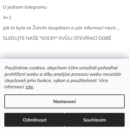
O jednom telegramu
4+1
Jak to bylo se Želvím doupětem a pár informací navíc...
SLEDUJTE NAŠE "SOCKY" KVŮLI OTEVÍRACÍ DOBĚ
Používáme cookies, abychom Vám umožnili pohodlné
prohlížení webu a díky analýze provozu webu neustále
zlepšovali jeho funkce, výkon a použitelnost.
Více
informací
zde
.
Vytvořil Shoptet
Nastavení
Copyright 2026
Želví doupě | knihy & vinyly | Mělník
. Všechna
práva vyhrazena.
Upravit nastavení cookies
Odmítnout
Souhlasím