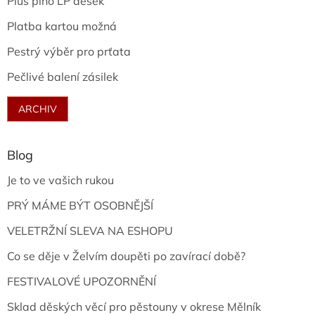
Plus plno LP desek
Platba kartou možná
Pestrý výběr pro prťata
Pečlivé balení zásilek
ARCHIV
Blog
Je to ve vašich rukou
PRÝ MÁME BÝT OSOBNĚJŠÍ
VELETRŽNÍ SLEVA NA ESHOPU
Co se děje v Želvím doupěti po zavírací době?
FESTIVALOVÉ UPOZORNĚNÍ
Sklad děských věcí pro pěstouny v okrese Mělník