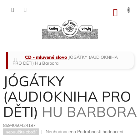
Přejít
na
NÁKU
obsah
KOŠÍK
Domů
CD - mluvené slovo
JÓGÁTKY (AUDIOKNIHA
PRO DĚTI)
Hu Barbora
JÓGÁTKY
(AUDIOKNIHA PRO
DĚTI)
HU BARBORA
8594050424197
Průměrné
Neohodnoceno
Podrobnosti hodnocení
nepoužité zboží
hodnocení