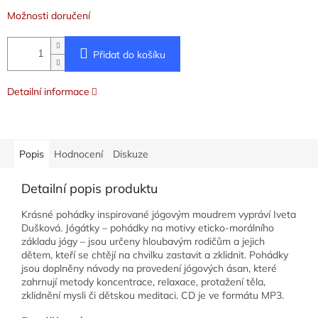
Možnosti doručení
Přidat do košíku
Detailní informace
Popis
Hodnocení
Diskuze
Detailní popis produktu
Krásné pohádky inspirované jógovým moudrem vypráví Iveta
Dušková. Jógátky – pohádky na motivy eticko-morálního
základu jógy – jsou určeny hloubavým rodičům a jejich
dětem, kteří se chtějí na chvilku zastavit a zklidnit. Pohádky
jsou doplněny návody na provedení jógových ásan, které
zahrnují metody koncentrace, relaxace, protažení těla,
zklidnění mysli či dětskou meditaci. CD je ve formátu MP3.