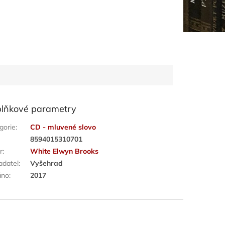
lňkové parametry
gorie
:
CD - mluvené slovo
:
8594015310701
r
:
White Elwyn Brooks
adatel
:
Vyšehrad
áno
:
2017