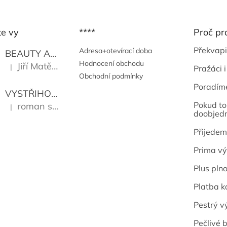
te vy
****
Proč pr
Překvapi
Adresa+otevírací doba
BEAUTY AND THE BEAT
Go Go's
Hodnocení obchodu
Jiří Matějů
|
Pražáci i
Hodnocení produktu je 5 z 5 hvězdiček.
Obchodní podmínky
Poradím
VYSTŘIHOVÁNKY - PRAŽSKÉ PAMÁTKY
Kropáček J
Pokud to 
roman sekanina
|
Hodnocení produktu je 5 z 5 hvězdiček.
doobjed
Přijedem
Prima vý
Plus pln
Platba k
Pestrý v
Pečlivé b