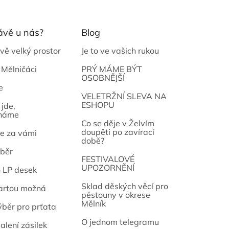
ávě u nás?
Blog
vě velký prostor
Je to ve vašich rukou
 Mělničáci
PRÝ MÁME BÝT
OSOBNĚJŠÍ
e
osef
VELETRŽNÍ SLEVA NA
ESHOPU
jde,
náme
Co se děje v Želvím
doupěti po zavírací
e za vámi
době?
běr
FESTIVALOVÉ
UPOZORNĚNÍ
o LP desek
Sklad děských věcí pro
artou možná
pěstouny v okrese
Mělník
ýběr pro prťata
O jednom telegramu
alení zásilek