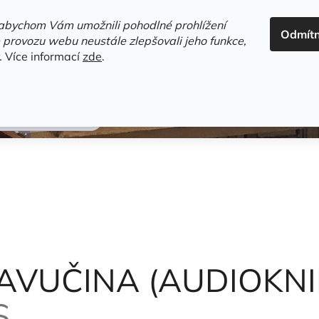
ADRESA+OTEVÍRACÍ DOBA
HODNOCENÍ OBCHODU
OBC
abychom Vám umožnili pohodlné prohlížení
Odmít
HLEDAT
 provozu webu neustále zlepšovali jeho funkce,
.
Více informací
zde
.
estsellery
Gramodesky
Detektivky
Knihy o Mělníku a 
te Elwyn Brooks
AVUČINA (AUDIOKNI
S