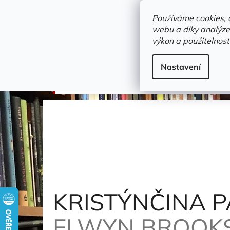
Přejít
objednavka@zelvi-doupe.cz
na
Používáme cookies, 
obsah
webu a díky analýze
Domů
výkon a použitelnost
Adresa+otevírací doba
Novinky
Trvalky a b
CD - mluvené slovo
Nastavení
KRISTÝNČINA PAVUČINA (AUDIOKNIHA )
Whi
KRISTÝNČINA P
ELWYN BROOK