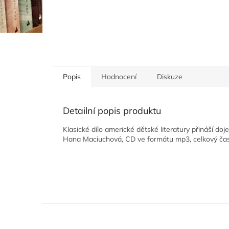
Popis
Hodnocení
Diskuze
Detailní popis produktu
Klasické dílo americké dětské literatury přináší doj
Hana Maciuchová, CD ve formátu mp3, celkový čas
Z
á