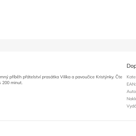
Dop
emný příběh přátelství prasátka Vilíka a pavoučice Kristýnky. Čte
Kate
 200 minut.
EAN
Auto
Nakl
Vyd