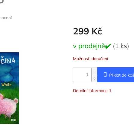
nocení
299 Kč
Měrná
v prodejně✔️
(1 ks)
cena:
Možnosti doručení
Přidat do koš
Detailní informace