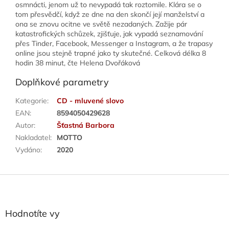
osmnácti, jenom už to nevypadá tak roztomile. Klára se o
tom přesvědčí, když ze dne na den skončí její manželství a
ona se znovu ocitne ve světě nezadaných. Zažije pár
katastrofických schůzek, zjišťuje, jak vypadá seznamování
přes Tinder, Facebook, Messenger a Instagram, a že trapasy
online jsou stejně trapné jako ty skutečné. Celková délka 8
hodin 38 minut, čte Helena Dvořáková
Doplňkové parametry
Kategorie
:
CD - mluvené slovo
EAN
:
8594050429628
Autor
:
Šťastná Barbora
Nakladatel
:
MOTTO
Vydáno
:
2020
Z
á
p
a
Hodnotíte vy
t