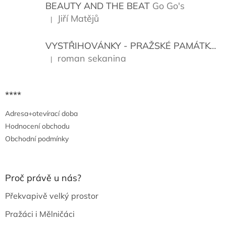
í
BEAUTY AND THE BEAT
Go Go's
Jiří Matějů
|
Hodnocení produktu je 5 z 5 hvězdiček.
VYSTŘIHOVÁNKY - PRAŽSKÉ PAMÁTKY
K
roman sekanina
|
Hodnocení produktu je 5 z 5 hvězdiček.
****
Adresa+otevírací doba
Hodnocení obchodu
Obchodní podmínky
Proč právě u nás?
Překvapivě velký prostor
Pražáci i Mělničáci