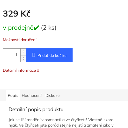
329 Kč
Měrná
v prodejně✔️
(2 ks)
cena:
Možnosti doručení
Přidat do košíku
Detailní informace
Popis
Hodnocení
Diskuze
Detailní popis produktu
Jak se liší randění v osmnácti a ve čtyřiceti? Vlastně skoro
nijak. Ve čtyřiceti jste pořád stejně nejistí a zmatení jako v