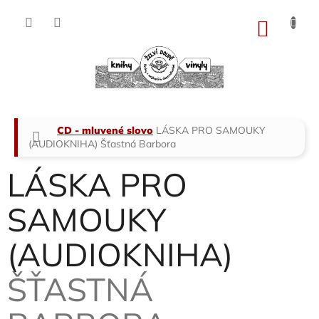
Přejít
na
NÁKU
obsah
KOŠÍK
Domů
CD - mluvené slovo
LÁSKA PRO SAMOUKY
(AUDIOKNIHA)
Šťastná Barbora
LÁSKA PRO
SAMOUKY
(AUDIOKNIHA)
ŠŤASTNÁ