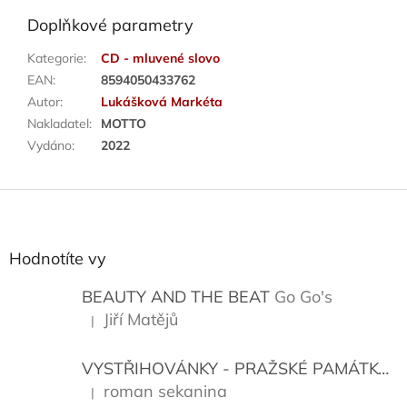
Doplňkové parametry
Kategorie
:
CD - mluvené slovo
EAN
:
8594050433762
Autor
:
Lukášková Markéta
Nakladatel
:
MOTTO
Vydáno
:
2022
Z
á
p
a
Hodnotíte vy
t
í
BEAUTY AND THE BEAT
Go Go's
Jiří Matějů
|
Hodnocení produktu je 5 z 5 hvězdiček.
VYSTŘIHOVÁNKY - PRAŽSKÉ PAMÁTKY
K
roman sekanina
|
Hodnocení produktu je 5 z 5 hvězdiček.