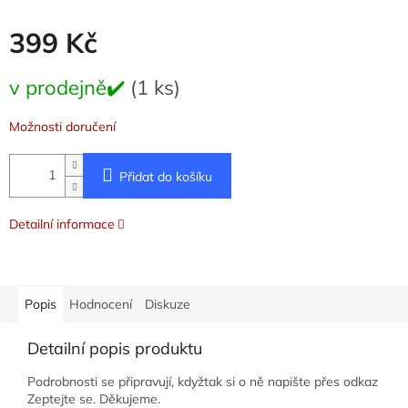
399 Kč
Měrná
v prodejně✔️
(1 ks)
cena:
Možnosti doručení
Přidat do košíku
Detailní informace
Popis
Hodnocení
Diskuze
Detailní popis produktu
Podrobnosti se připravují, kdyžtak si o ně napište přes odkaz
Zeptejte se. Děkujeme.