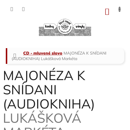
Přejít
na
NÁKU
obsah
KOŠÍK
Domů
CD - mluvené slovo
MAJONÉZA K SNÍDANI
(AUDIOKNIHA)
Lukášková Markéta
MAJONÉZA K
SNÍDANI
(AUDIOKNIHA)
LUKÁŠKOVÁ