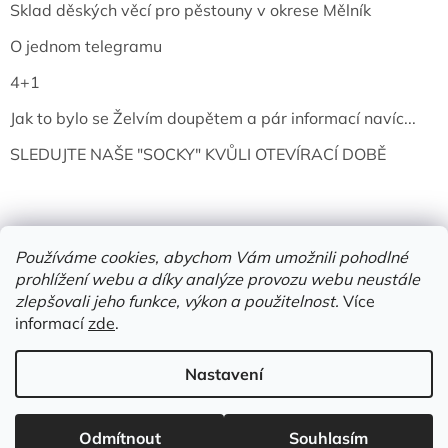
Sklad děských věcí pro pěstouny v okrese Mělník
O jednom telegramu
4+1
Jak to bylo se Želvím doupětem a pár informací navíc...
SLEDUJTE NAŠE "SOCKY" KVŮLI OTEVÍRACÍ DOBĚ
Používáme cookies, abychom Vám umožnili pohodlné
prohlížení webu a díky analýze provozu webu neustále
zlepšovali jeho funkce, výkon a použitelnost.
Více
informací
zde
.
Vytvořil Shoptet
Nastavení
Copyright 2026
Želví doupě | knihy & vinyly | Mělník
. Všechna
práva vyhrazena.
Upravit nastavení cookies
Odmítnout
Souhlasím