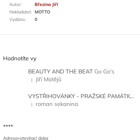
Autor
:
Březina Jiří
Nakladatel
:
MOTTO
Vydáno
:
0
Z
á
p
a
Hodnotíte vy
t
í
BEAUTY AND THE BEAT
Go Go's
Jiří Matějů
|
Hodnocení produktu je 5 z 5 hvězdiček.
VYSTŘIHOVÁNKY - PRAŽSKÉ PAMÁTKY
K
roman sekanina
|
Hodnocení produktu je 5 z 5 hvězdiček.
****
Adresa+otevírací doba