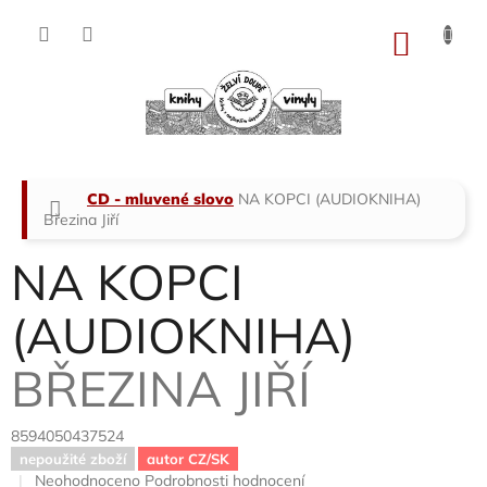
Přejít
na
NÁKU
obsah
KOŠÍK
Domů
CD - mluvené slovo
NA KOPCI (AUDIOKNIHA)
Březina Jiří
NA KOPCI
(AUDIOKNIHA)
BŘEZINA JIŘÍ
8594050437524
nepoužité zboží
autor CZ/SK
Průměrné
Neohodnoceno
Podrobnosti hodnocení