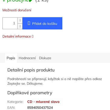
cena:
Možnosti doručení
Přidat do košíku
Detailní informace
Popis
Hodnocení
Diskuze
Detailní popis produktu
Podrobnosti se připravují, kdyžtak si o ně napište přes odkaz
Zeptejte se. Děkujeme.
Doplňkové parametry
Kategorie
:
CD - mluvené slovo
EAN
:
8594050437524