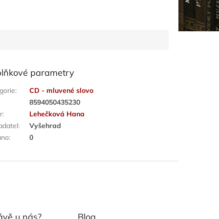
lňkové parametry
gorie
:
CD - mluvené slovo
:
8594050435230
r
:
Lehečková Hana
adatel
:
Vyšehrad
áno
:
0
ávě u nás?
Blog