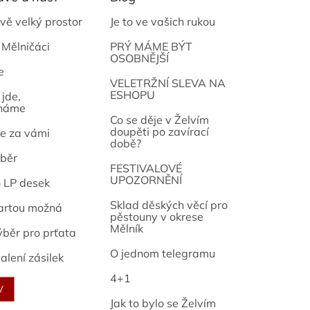
vě velký prostor
Je to ve vašich rukou
 Mělničáci
PRÝ MÁME BÝT
OSOBNĚJŠÍ
e
osef
VELETRŽNÍ SLEVA NA
ESHOPU
jde,
náme
Co se děje v Želvím
doupěti po zavírací
e za vámi
době?
běr
FESTIVALOVÉ
UPOZORNĚNÍ
o LP desek
Sklad děských věcí pro
artou možná
pěstouny v okrese
Mělník
ýběr pro prťata
O jednom telegramu
alení zásilek
4+1
V
Jak to bylo se Želvím