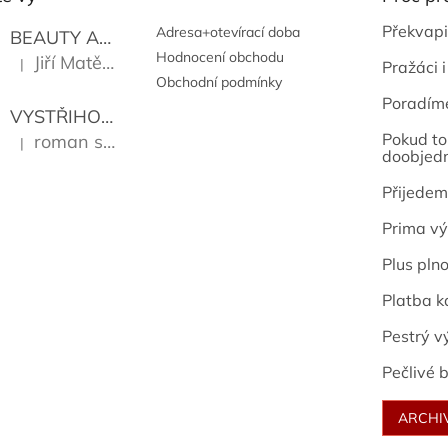
Překvapi
Adresa+otevírací doba
BEAUTY AND THE BEAT
Go Go's
Hodnocení obchodu
Jiří Matějů
|
Pražáci i
Hodnocení produktu je 5 z 5 hvězdiček.
Obchodní podmínky
Poradím
VYSTŘIHOVÁNKY - PRAŽSKÉ PAMÁTKY
Kropáček J
Pokud to 
roman sekanina
|
Hodnocení produktu je 5 z 5 hvězdiček.
doobjed
Přijedem
Prima vý
Plus pln
Platba k
Pestrý v
Pečlivé b
ARCHI