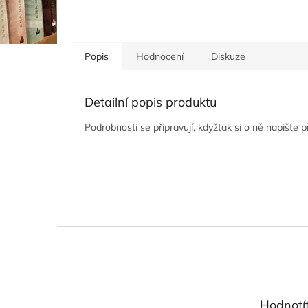
Popis
Hodnocení
Diskuze
Detailní popis produktu
Podrobnosti se připravují, kdyžtak si o ně napište 
Z
á
p
a
t
Hodnotí