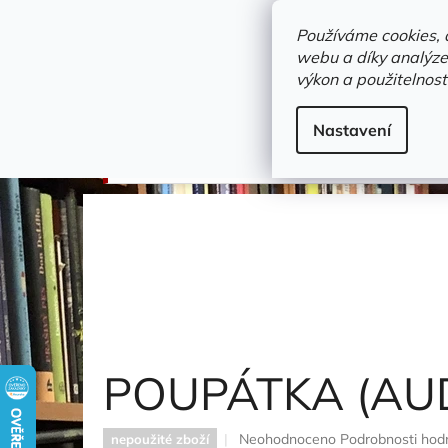
Přejít
objednavka@zelvi-doupe.cz
na
Používáme cookies, 
obsah
webu a díky analýze
Domů
výkon a použitelnost
Adresa+otevírací doba
Novinky
Trvalky a b
CD - mluvené slovo
Nastavení
POUPÁTKA (AUDIOKNIHA)
Lehečková Hana
POUPÁTKA (AU
Průměrné
Neohodnoceno
Podrobnosti hod
nepoužité zboží