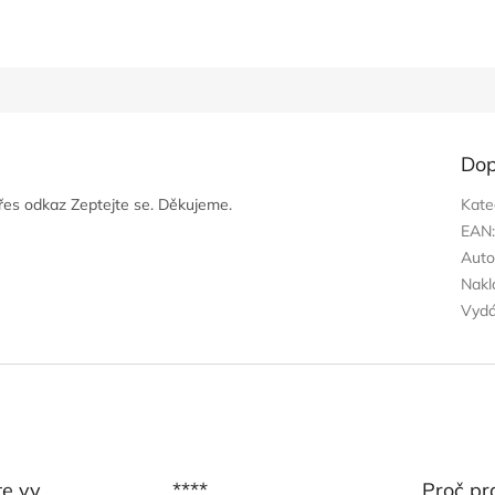
Dop
přes odkaz Zeptejte se. Děkujeme.
Kate
EAN
Auto
Nakl
Vyd
te vy
****
Proč pr