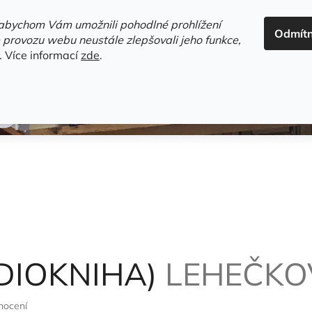
ADRESA+OTEVÍRACÍ DOBA
HODNOCENÍ OBCHODU
OBC
abychom Vám umožnili pohodlné prohlížení
Odmít
HLEDAT
 provozu webu neustále zlepšovali jeho funkce,
.
Více informací
zde
.
estsellery
Gramodesky
Detektivky
Knihy o Mělníku a 
DIOKNIHA)
LEHEČKO
nocení