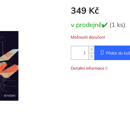
349 Kč
Měrná
v prodejně✔️
(1 ks)
cena:
Možnosti doručení
Přidat do koš
Detailní informace