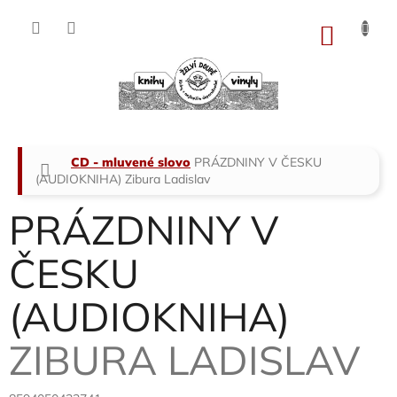
Přejít
na
NÁKU
obsah
KOŠÍK
Domů
CD - mluvené slovo
PRÁZDNINY V ČESKU
(AUDIOKNIHA)
Zibura Ladislav
PRÁZDNINY V
ČESKU
(AUDIOKNIHA)
ZIBURA LADISLAV