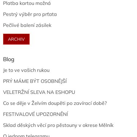
Platba kartou možná
Pestrý výběr pro prťata
Pečlivé balení zásilek
ARCHIV
Blog
Je to ve vašich rukou
PRÝ MÁME BÝT OSOBNĚJŠÍ
VELETRŽNÍ SLEVA NA ESHOPU
Co se děje v Želvím doupěti po zavírací době?
FESTIVALOVÉ UPOZORNĚNÍ
Sklad děských věcí pro pěstouny v okrese Mělník
O jednom telegramu