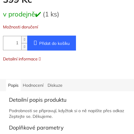
Měrná
v prodejně✔️
(1 ks)
cena:
Možnosti doručení
Přidat do košíku
Detailní informace
Popis
Hodnocení
Diskuze
Detailní popis produktu
Podrobnosti se připravují, kdyžtak si o ně napište přes odkaz
Zeptejte se. Děkujeme.
Doplňkové parametry