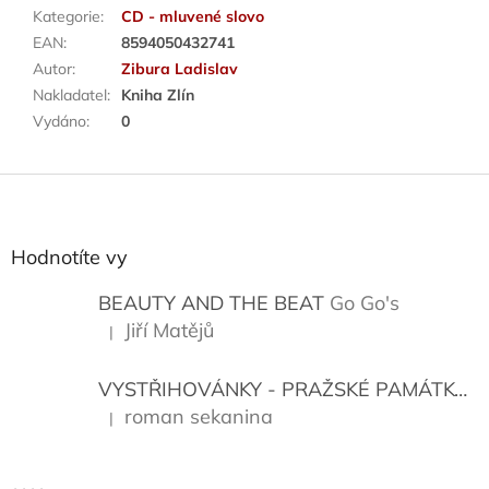
Kategorie
:
CD - mluvené slovo
EAN
:
8594050432741
Autor
:
Zibura Ladislav
Nakladatel
:
Kniha Zlín
Vydáno
:
0
Z
á
p
a
Hodnotíte vy
t
í
BEAUTY AND THE BEAT
Go Go's
Jiří Matějů
|
Hodnocení produktu je 5 z 5 hvězdiček.
VYSTŘIHOVÁNKY - PRAŽSKÉ PAMÁTKY
K
roman sekanina
|
Hodnocení produktu je 5 z 5 hvězdiček.