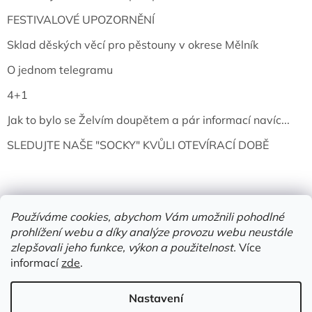
FESTIVALOVÉ UPOZORNĚNÍ
Sklad děských věcí pro pěstouny v okrese Mělník
O jednom telegramu
4+1
Jak to bylo se Želvím doupětem a pár informací navíc...
SLEDUJTE NAŠE "SOCKY" KVŮLI OTEVÍRACÍ DOBĚ
Používáme cookies, abychom Vám umožnili pohodlné
prohlížení webu a díky analýze provozu webu neustále
zlepšovali jeho funkce, výkon a použitelnost.
Více
informací
zde
.
Vytvořil Shoptet
Nastavení