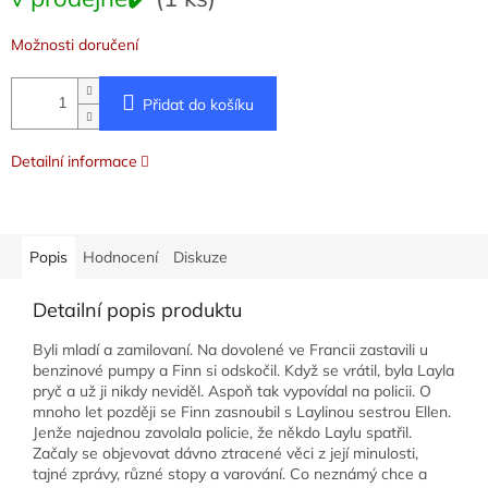
cena:
Možnosti doručení
Přidat do košíku
Detailní informace
Popis
Hodnocení
Diskuze
Detailní popis produktu
Byli mladí a zamilovaní. Na dovolené ve Francii zastavili u
benzinové pumpy a Finn si odskočil. Když se vrátil, byla Layla
pryč a už ji nikdy neviděl. Aspoň tak vypovídal na policii. O
mnoho let později se Finn zasnoubil s Laylinou sestrou Ellen.
Jenže najednou zavolala policie, že někdo Laylu spatřil.
Začaly se objevovat dávno ztracené věci z její minulosti,
tajné zprávy, různé stopy a varování. Co neznámý chce a