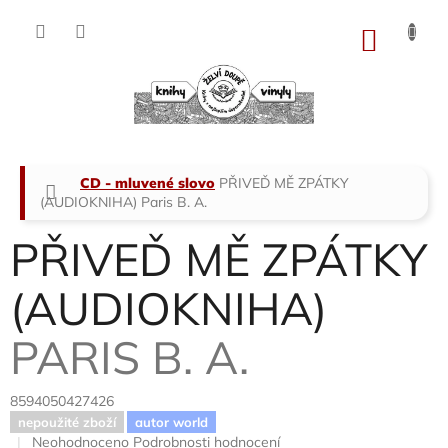
Přejít
na
NÁKU
obsah
KOŠÍK
Domů
CD - mluvené slovo
PŘIVEĎ MĚ ZPÁTKY
(AUDIOKNIHA)
Paris B. A.
PŘIVEĎ MĚ ZPÁTKY
(AUDIOKNIHA)
PARIS B. A.
8594050427426
nepoužité zboží
autor world
Průměrné
Neohodnoceno
Podrobnosti hodnocení