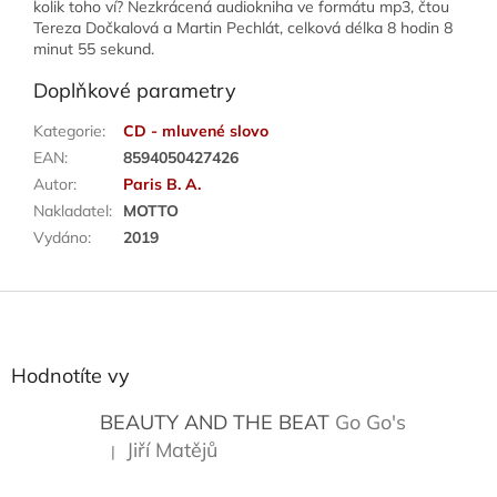
kolik toho ví? Nezkrácená audiokniha ve formátu mp3, čtou
Tereza Dočkalová a Martin Pechlát, celková délka 8 hodin 8
minut 55 sekund.
Doplňkové parametry
Kategorie
:
CD - mluvené slovo
EAN
:
8594050427426
Autor
:
Paris B. A.
Nakladatel
:
MOTTO
Vydáno
:
2019
Z
á
p
a
Hodnotíte vy
t
í
BEAUTY AND THE BEAT
Go Go's
Jiří Matějů
|
Hodnocení produktu je 5 z 5 hvězdiček.