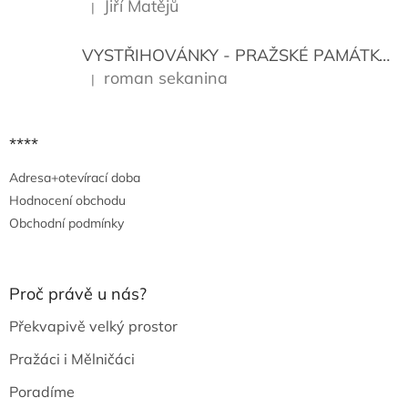
Jiří Matějů
|
Hodnocení produktu je 5 z 5 hvězdiček.
VYSTŘIHOVÁNKY - PRAŽSKÉ PAMÁTKY
K
roman sekanina
|
Hodnocení produktu je 5 z 5 hvězdiček.
****
Adresa+otevírací doba
Hodnocení obchodu
Obchodní podmínky
Proč právě u nás?
Překvapivě velký prostor
Pražáci i Mělničáci
Poradíme