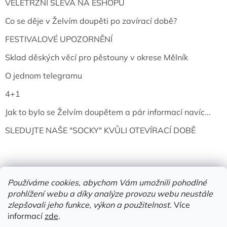
VELETRŽNÍ SLEVA NA ESHOPU
Co se děje v Želvím doupěti po zavírací době?
FESTIVALOVÉ UPOZORNĚNÍ
Sklad děských věcí pro pěstouny v okrese Mělník
O jednom telegramu
4+1
Jak to bylo se Želvím doupětem a pár informací navíc...
SLEDUJTE NAŠE "SOCKY" KVŮLI OTEVÍRACÍ DOBĚ
Používáme cookies, abychom Vám umožnili pohodlné
prohlížení webu a díky analýze provozu webu neustále
zlepšovali jeho funkce, výkon a použitelnost.
Více
informací
zde
.