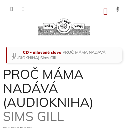
Přejít
na
NÁKU
obsah
KOŠÍK
Domů
CD - mluvené slovo
PROČ MÁMA NADÁVÁ
(AUDIOKNIHA)
Sims Gill
PROČ MÁMA
NADÁVÁ
(AUDIOKNIHA)
SIMS GILL