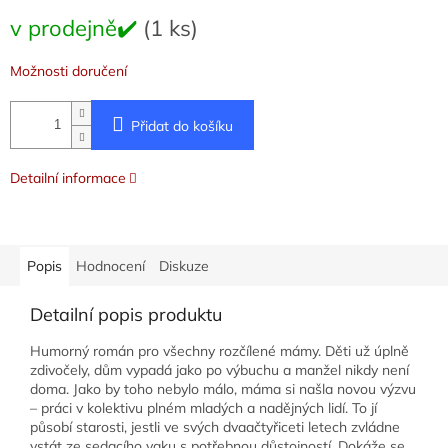
Měrná
v prodejně✔️
(1 ks)
cena:
Možnosti doručení
Přidat do košíku
Detailní informace
Popis
Hodnocení
Diskuze
Detailní popis produktu
Humorný román pro všechny rozčílené mámy. Děti už úplně
zdivočely, dům vypadá jako po výbuchu a manžel nikdy není
doma. Jako by toho nebylo málo, máma si našla novou výzvu
– práci v kolektivu plném mladých a nadějných lidí. To jí
působí starosti, jestli ve svých dvaačtyřiceti letech zvládne
vstát ze sedacího vaku s potřebnou důstojností. Dokáže se