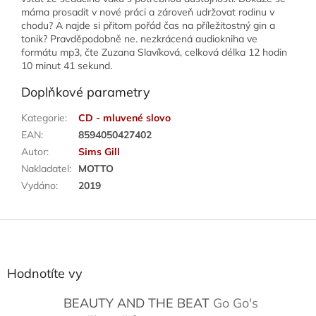
máma prosadit v nové práci a zároveň udržovat rodinu v
chodu? A najde si přitom pořád čas na příležitostný gin a
tonik? Pravděpodobně ne. nezkrácená audiokniha ve
formátu mp3, čte Zuzana Slavíková, celková délka 12 hodin
10 minut 41 sekund.
Doplňkové parametry
Kategorie
:
CD - mluvené slovo
EAN
:
8594050427402
Autor
:
Sims Gill
Nakladatel
:
MOTTO
Vydáno
:
2019
Z
á
p
a
Hodnotíte vy
t
í
BEAUTY AND THE BEAT
Go Go's