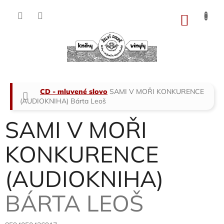
Přejít
na
NÁKU
obsah
KOŠÍK
Domů
CD - mluvené slovo
SAMI V MOŘI KONKURENCE
(AUDIOKNIHA)
Bárta Leoš
SAMI V MOŘI
KONKURENCE
(AUDIOKNIHA)
BÁRTA LEOŠ