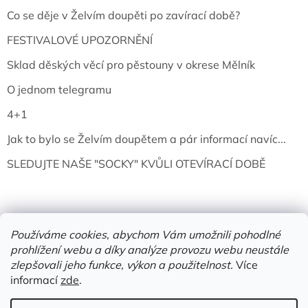
Co se děje v Želvím doupěti po zavírací době?
FESTIVALOVÉ UPOZORNĚNÍ
Sklad děských věcí pro pěstouny v okrese Mělník
O jednom telegramu
4+1
Jak to bylo se Želvím doupětem a pár informací navíc...
SLEDUJTE NAŠE "SOCKY" KVŮLI OTEVÍRACÍ DOBĚ
Používáme cookies, abychom Vám umožnili pohodlné
prohlížení webu a díky analýze provozu webu neustále
zlepšovali jeho funkce, výkon a použitelnost.
Více
informací
zde
.
Vytvořil Shoptet