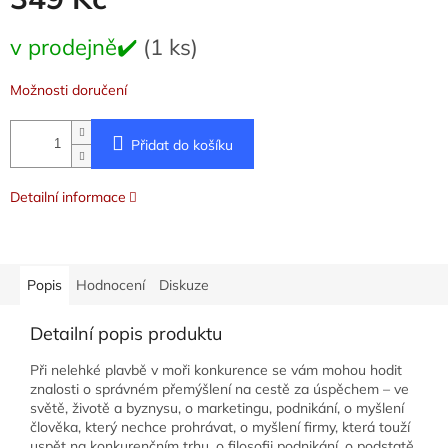
Měrná
v prodejně✔️
(1 ks)
cena:
Možnosti doručení
Přidat do košíku
Detailní informace
Popis
Hodnocení
Diskuze
Detailní popis produktu
Při nelehké plavbě v moři konkurence se vám mohou hodit
znalosti o správném přemýšlení na cestě za úspěchem – ve
světě, životě a byznysu, o marketingu, podnikání, o myšlení
člověka, který nechce prohrávat, o myšlení firmy, která touží
uspět na konkurenčním trhu, o filosofii podnikání, o podstatě