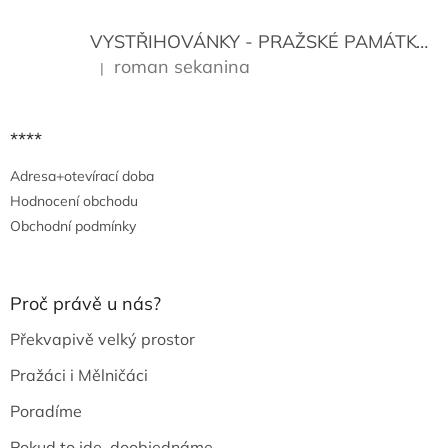
VYSTŘIHOVÁNKY - PRAŽSKÉ PAMÁTKY
K
roman sekanina
|
Hodnocení produktu je 5 z 5 hvězdiček.
****
Adresa+otevírací doba
Hodnocení obchodu
Obchodní podmínky
Proč právě u nás?
Překvapivě velký prostor
Pražáci i Mělničáci
Poradíme
Pokud to jde, doobjednáme