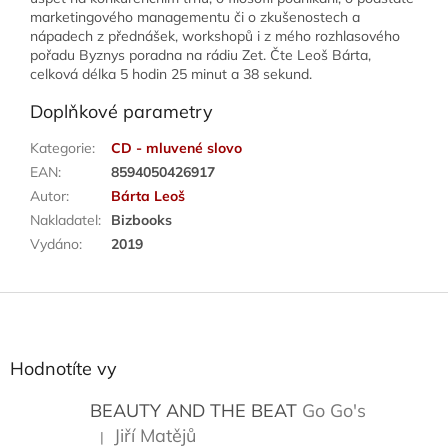
marketingového managementu či o zkušenostech a
nápadech z přednášek, workshopů i z mého rozhlasového
pořadu Byznys poradna na rádiu Zet. Čte Leoš Bárta,
celková délka 5 hodin 25 minut a 38 sekund.
Doplňkové parametry
Kategorie
:
CD - mluvené slovo
EAN
:
8594050426917
Autor
:
Bárta Leoš
Nakladatel
:
Bizbooks
Vydáno
:
2019
Z
á
p
a
Hodnotíte vy
t
í
BEAUTY AND THE BEAT
Go Go's
Jiří Matějů
|
Hodnocení produktu je 5 z 5 hvězdiček.