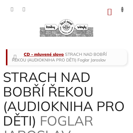
Přejít
na
NÁKU
obsah
KOŠÍK
Domů
CD - mluvené slovo
STRACH NAD BOBŘÍ
ŘEKOU (AUDIOKNIHA PRO DĚTI)
Foglar Jaroslav
STRACH NAD
BOBŘÍ ŘEKOU
(AUDIOKNIHA PRO
DĚTI)
FOGLAR