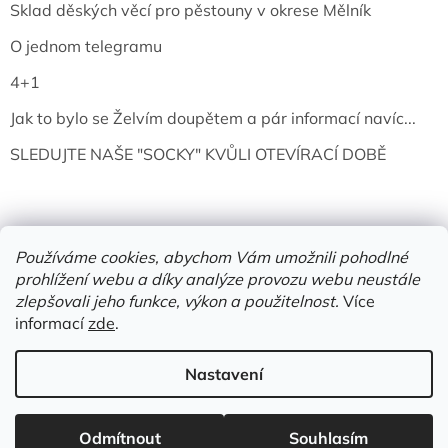
Sklad děských věcí pro pěstouny v okrese Mělník
O jednom telegramu
4+1
Jak to bylo se Želvím doupětem a pár informací navíc...
SLEDUJTE NAŠE "SOCKY" KVŮLI OTEVÍRACÍ DOBĚ
Používáme cookies, abychom Vám umožnili pohodlné
prohlížení webu a díky analýze provozu webu neustále
zlepšovali jeho funkce, výkon a použitelnost.
Více
informací
zde
.
Vytvořil Shoptet
Nastavení
Copyright 2026
Želví doupě | knihy & vinyly | Mělník
. Všechna
práva vyhrazena.
Upravit nastavení cookies
Odmítnout
Souhlasím