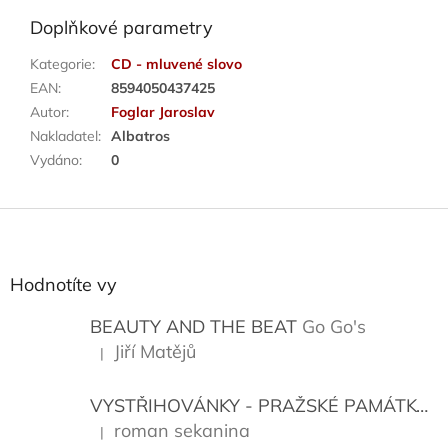
Doplňkové parametry
Kategorie
:
CD - mluvené slovo
EAN
:
8594050437425
Autor
:
Foglar Jaroslav
Nakladatel
:
Albatros
Vydáno
:
0
Z
á
p
a
Hodnotíte vy
t
í
BEAUTY AND THE BEAT
Go Go's
Jiří Matějů
|
Hodnocení produktu je 5 z 5 hvězdiček.
VYSTŘIHOVÁNKY - PRAŽSKÉ PAMÁTKY
K
roman sekanina
|
Hodnocení produktu je 5 z 5 hvězdiček.