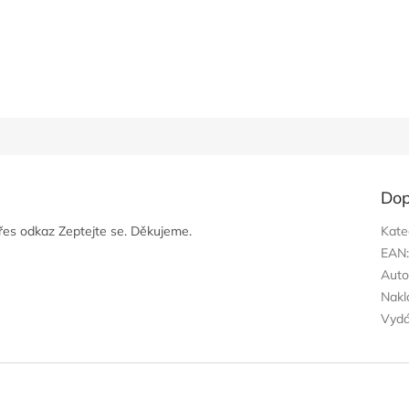
Dop
přes odkaz Zeptejte se. Děkujeme.
Kate
EAN
Auto
Nakl
Vyd