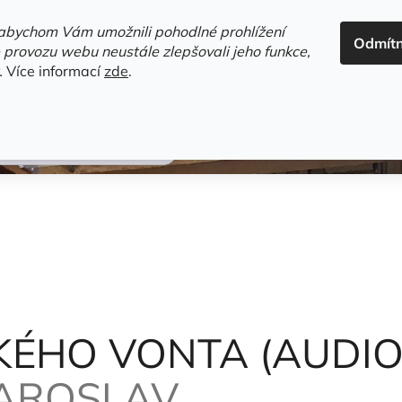
ADRESA+OTEVÍRACÍ DOBA
HODNOCENÍ OBCHODU
OBC
abychom Vám umožnili pohodlné prohlížení
Odmít
HLEDAT
 provozu webu neustále zlepšovali jeho funkce,
.
Více informací
zde
.
estsellery
Gramodesky
Detektivky
Knihy o Mělníku a 
RO DĚTI)
Foglar Jaroslav
LKÉHO VONTA (AUDI
JAROSLAV