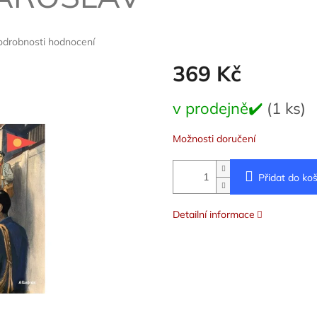
odrobnosti hodnocení
369 Kč
Měrná
v prodejně✔️
(1 ks)
cena:
Možnosti doručení
Přidat do koš
Detailní informace