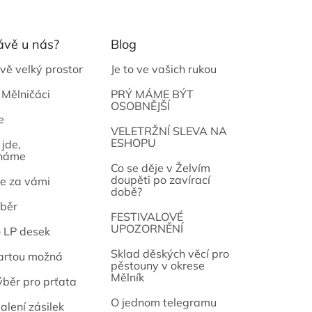
ávě u nás?
Blog
vě velký prostor
Je to ve vašich rukou
 Mělničáci
PRÝ MÁME BÝT
OSOBNĚJŠÍ
e
osef
VELETRŽNÍ SLEVA NA
ESHOPU
jde,
náme
Co se děje v Želvím
doupěti po zavírací
e za vámi
době?
běr
FESTIVALOVÉ
UPOZORNĚNÍ
o LP desek
Sklad děských věcí pro
artou možná
pěstouny v okrese
Mělník
ýběr pro prťata
O jednom telegramu
alení zásilek