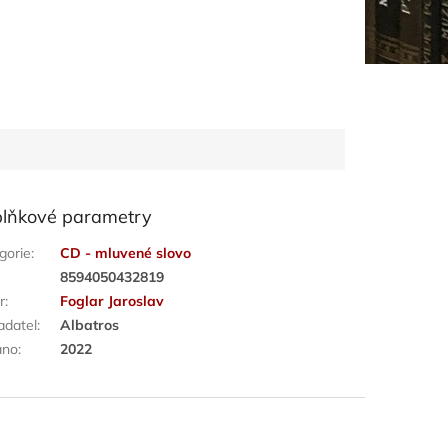
lňkové parametry
gorie
:
CD - mluvené slovo
:
8594050432819
r
:
Foglar Jaroslav
adatel
:
Albatros
áno
:
2022