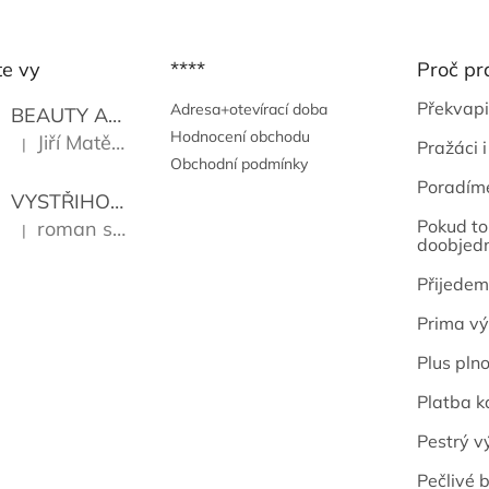
te vy
****
Proč pr
Překvapi
Adresa+otevírací doba
BEAUTY AND THE BEAT
Go Go's
Hodnocení obchodu
Jiří Matějů
|
Pražáci i
Hodnocení produktu je 5 z 5 hvězdiček.
Obchodní podmínky
Poradím
VYSTŘIHOVÁNKY - PRAŽSKÉ PAMÁTKY
Kropáček J
Pokud to 
roman sekanina
|
Hodnocení produktu je 5 z 5 hvězdiček.
doobjed
Přijedem
Prima vý
Plus pln
Platba k
Pestrý v
Pečlivé b