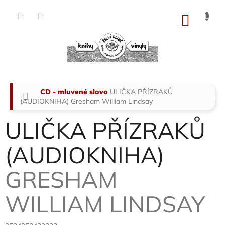
Přejít
na
NÁKU
obsah
KOŠÍK
Domů
CD - mluvené slovo
ULIČKA PŘÍZRAKŮ
(AUDIOKNIHA)
Gresham William Lindsay
ULIČKA PŘÍZRAKŮ
(AUDIOKNIHA)
GRESHAM
WILLIAM LINDSAY