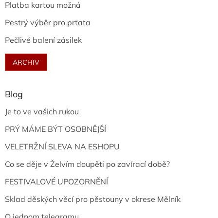
Platba kartou možná
Pestrý výběr pro prťata
Pečlivé balení zásilek
ARCHIV
Blog
Je to ve vašich rukou
PRÝ MÁME BÝT OSOBNĚJŠÍ
VELETRŽNÍ SLEVA NA ESHOPU
Co se děje v Želvím doupěti po zavírací době?
FESTIVALOVÉ UPOZORNĚNÍ
Sklad děských věcí pro pěstouny v okrese Mělník
O jednom telegramu