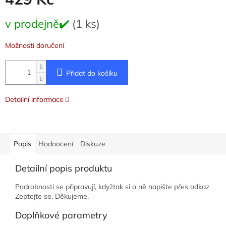
Měrná
v prodejně✔️
(1 ks)
cena:
Možnosti doručení
Přidat do košíku
Detailní informace
Popis
Hodnocení
Diskuze
Detailní popis produktu
Podrobnosti se připravují, kdyžtak si o ně napište přes odkaz
Zeptejte se. Děkujeme.
Doplňkové parametry