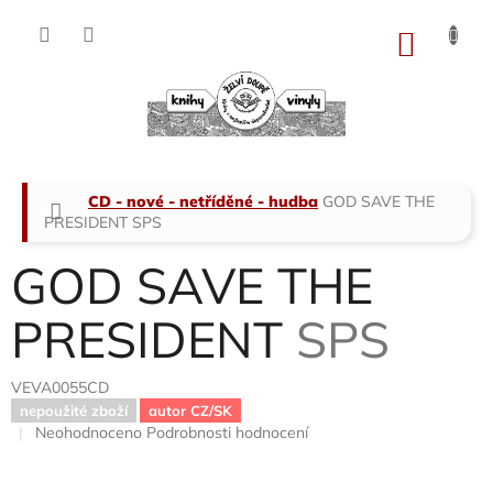
Přejít
na
NÁKU
obsah
KOŠÍK
Domů
CD - nové - netříděné - hudba
GOD SAVE THE
PRESIDENT
SPS
GOD SAVE THE
PRESIDENT
SPS
VEVA0055CD
nepoužité zboží
autor CZ/SK
Průměrné
Neohodnoceno
Podrobnosti hodnocení
hodnocení
produktu