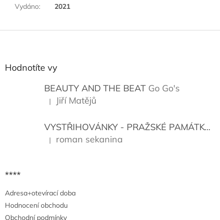
Vydáno
:
2021
Z
á
p
a
Hodnotíte vy
t
í
BEAUTY AND THE BEAT
Go Go's
Jiří Matějů
|
Hodnocení produktu je 5 z 5 hvězdiček.
VYSTŘIHOVÁNKY - PRAŽSKÉ PAMÁTKY
K
roman sekanina
|
Hodnocení produktu je 5 z 5 hvězdiček.
****
Adresa+otevírací doba
Hodnocení obchodu
Obchodní podmínky