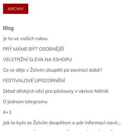
ARCHIV
Blog
Je to ve vašich rukou
PRÝ MÁME BÝT OSOBNĚJŠÍ
VELETRŽNÍ SLEVA NA ESHOPU
Co se děje v Želvím doupěti po zavírací době?
FESTIVALOVÉ UPOZORNĚNÍ
Sklad děských věcí pro pěstouny v okrese Mělník
O jednom telegramu
4+1
Jak to bylo se Želvím doupětem a pár informací navíc...