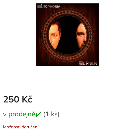
z
5
hvězdiček.
250 Kč
Měrná
v prodejně✔️
(1 ks)
cena:
Možnosti doručení