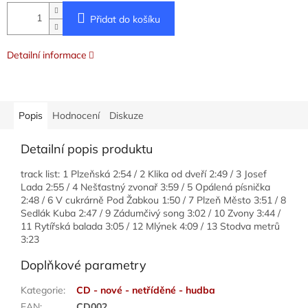
Přidat do košíku
Detailní informace
Popis
Hodnocení
Diskuze
Detailní popis produktu
track list: 1 Plzeňská 2:54 / 2 Klika od dveří 2:49 / 3 Josef
Lada 2:55 / 4 Nešťastný zvonař 3:59 / 5 Opálená písnička
2:48 / 6 V cukrárně Pod Žabkou 1:50 / 7 Plzeň Město 3:51 / 8
Sedlák Kuba 2:47 / 9 Zádumčivý song 3:02 / 10 Zvony 3:44 /
11 Rytířská balada 3:05 / 12 Mlýnek 4:09 / 13 Stodva metrů
3:23
Doplňkové parametry
Kategorie
:
CD - nové - netříděné - hudba
EAN
:
CD002