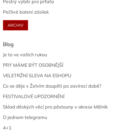
Pestrý výběr pro prťata
Pečlivé balení zásilek
ARCHIV
Blog
Je to ve vašich rukou
PRÝ MÁME BÝT OSOBNĚJŠÍ
VELETRŽNÍ SLEVA NA ESHOPU
Co se děje v Želvím doupěti po zavírací době?
FESTIVALOVÉ UPOZORNĚNÍ
Sklad děských věcí pro pěstouny v okrese Mělník
O jednom telegramu
4+1