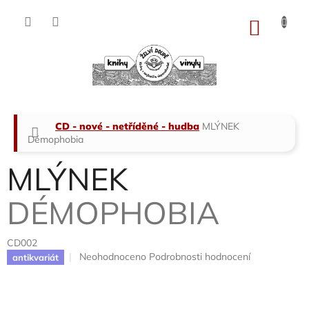
Přejít
na
NÁKU
obsah
KOŠÍK
Domů
CD - nové - netříděné - hudba
MLÝNEK
Démophobia
MLÝNEK
DÉMOPHOBIA
CD002
Průměrné
Neohodnoceno
Podrobnosti hodnocení
antikvariát
hodnocení
produktu
je
0,0