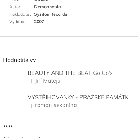
Autor
:
Démophobia
Nakladatel
:
Sysifos Records
Vydáno
:
2007
Z
á
p
a
Hodnotíte vy
t
í
BEAUTY AND THE BEAT
Go Go's
Jiří Matějů
|
Hodnocení produktu je 5 z 5 hvězdiček.
VYSTŘIHOVÁNKY - PRAŽSKÉ PAMÁTKY
K
roman sekanina
|
Hodnocení produktu je 5 z 5 hvězdiček.
****