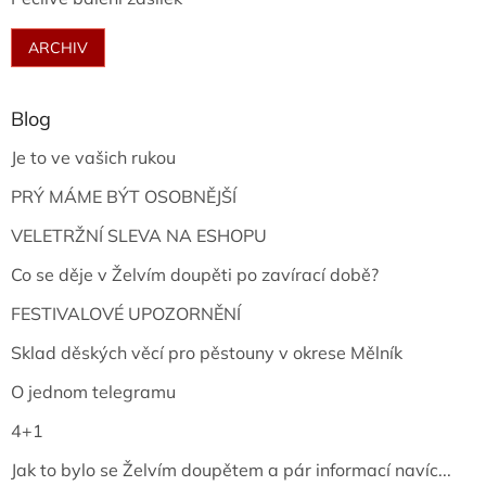
ARCHIV
Blog
Je to ve vašich rukou
PRÝ MÁME BÝT OSOBNĚJŠÍ
VELETRŽNÍ SLEVA NA ESHOPU
Co se děje v Želvím doupěti po zavírací době?
FESTIVALOVÉ UPOZORNĚNÍ
Sklad děských věcí pro pěstouny v okrese Mělník
O jednom telegramu
4+1
Jak to bylo se Želvím doupětem a pár informací navíc...