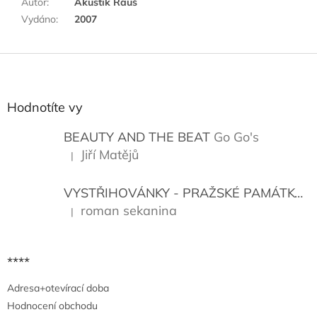
Autor
:
Akustik Rauš
Vydáno
:
2007
Z
á
p
a
Hodnotíte vy
t
í
BEAUTY AND THE BEAT
Go Go's
Jiří Matějů
|
Hodnocení produktu je 5 z 5 hvězdiček.
VYSTŘIHOVÁNKY - PRAŽSKÉ PAMÁTKY
K
roman sekanina
|
Hodnocení produktu je 5 z 5 hvězdiček.
****
Adresa+otevírací doba
Hodnocení obchodu