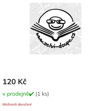
z
5
hvězdiček.
120 Kč
Měrná
v prodejně✔️
(1 ks)
cena:
Možnosti doručení