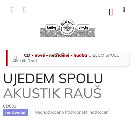
Přejít
na
NÁKU
obsah
KOŠÍK
Domů
CD - nové - netříděné - hudba
UJEDEM SPOLU
Akustik Rauš
UJEDEM SPOLU
AKUSTIK RAUŠ
CD001
Průměrné
Neohodnoceno
Podrobnosti hodnocení
antikvariát
hodnocení
produktu
je
0,0