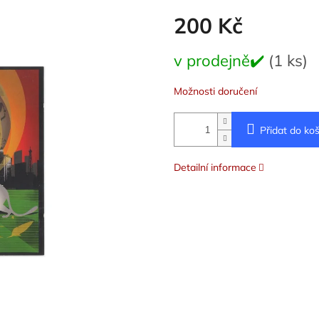
200 Kč
Měrná
v prodejně✔️
(1 ks)
cena:
Možnosti doručení
Přidat do koš
Detailní informace