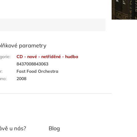
lňkové parametry
gorie
:
CD - nové - netříděné - hudba
:
8437008843063
r
:
Fast Food Orchestra
áno
:
2008
ávě u nás?
Blog