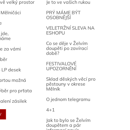
vě velký prostor
Je to ve vašich rukou
 Mělničáci
PRÝ MÁME BÝT
OSOBNĚJŠÍ
e
osef
VELETRŽNÍ SLEVA NA
ESHOPU
jde,
náme
Co se děje v Želvím
doupěti po zavírací
e za vámi
době?
běr
FESTIVALOVÉ
UPOZORNĚNÍ
o LP desek
Sklad děských věcí pro
artou možná
pěstouny v okrese
Mělník
ýběr pro prťata
O jednom telegramu
alení zásilek
4+1
V
Jak to bylo se Želvím
doupětem a pár
informací navíc...