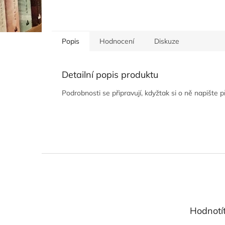
Popis
Hodnocení
Diskuze
Detailní popis produktu
Podrobnosti se připravují, kdyžtak si o ně napište 
Z
á
p
a
t
Hodnotí
í