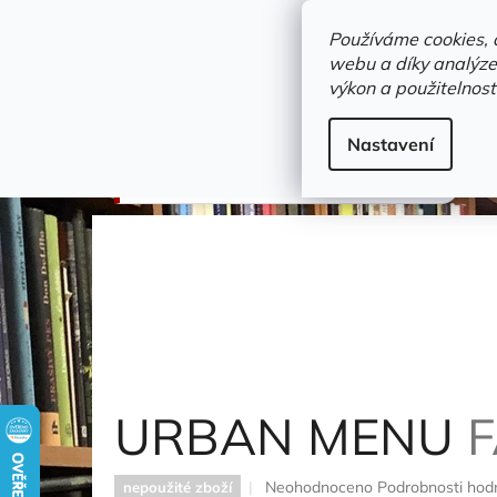
Přejít
objednavka@zelvi-doupe.cz
na
Používáme cookies, 
obsah
webu a díky analýze
Domů
výkon a použitelnost
Adresa+otevírací doba
Novinky
Trvalky a b
CD - nové - netříděné - hudba
Nastavení
URBAN MENU
Fast Food Orchestra
URBAN MENU
Průměrné
Neohodnoceno
Podrobnosti hod
nepoužité zboží