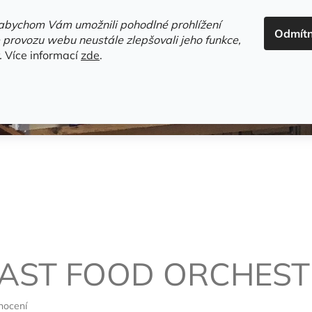
ADRESA+OTEVÍRACÍ DOBA
HODNOCENÍ OBCHODU
OBC
abychom Vám umožnili pohodlné prohlížení
Odmít
HLEDAT
 provozu webu neustále zlepšovali jeho funkce,
.
Více informací
zde
.
estsellery
Gramodesky
Detektivky
Knihy o Mělníku a 
FAST FOOD ORCHES
nocení