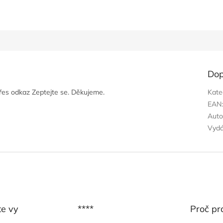
Dop
přes odkaz Zeptejte se. Děkujeme.
Kate
EAN
Auto
Vyd
te vy
****
Proč pr