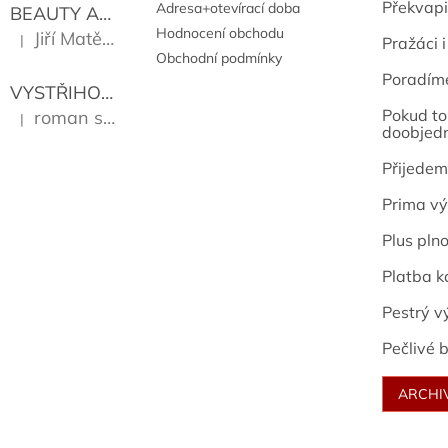
Překvapi
Adresa+otevírací doba
BEAUTY AND THE BEAT
Go Go's
Hodnocení obchodu
Jiří Matějů
|
Pražáci i
Hodnocení produktu je 5 z 5 hvězdiček.
Obchodní podmínky
Poradím
VYSTŘIHOVÁNKY - PRAŽSKÉ PAMÁTKY
Kropáček J
Pokud to 
roman sekanina
|
Hodnocení produktu je 5 z 5 hvězdiček.
doobjed
Přijedem
Prima vý
Plus pln
Platba k
Pestrý v
Pečlivé b
ARCHI