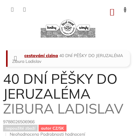
Přejít
na
NÁKU
obsah
KOŠÍK
Domů
cestování cizina
40 DNÍ PĚŠKY DO JERUZALÉMA
Zibura Ladislav
40 DNÍ PĚŠKY DO
JERUZALÉMA
ZIBURA LADISLAV
9788026506966
nepoužité zboží
autor CZ/SK
Průměrné
Neohodnoceno
Podrobnosti hodnocení