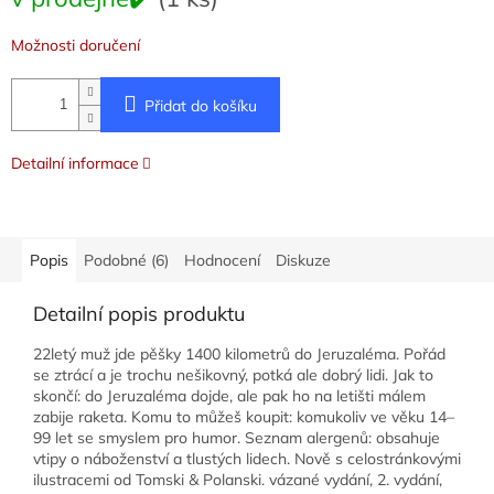
cena:
Možnosti doručení
Přidat do košíku
Detailní informace
Popis
Podobné (6)
Hodnocení
Diskuze
Detailní popis produktu
22letý muž jde pěšky 1400 kilometrů do Jeruzaléma. Pořád
se ztrácí a je trochu nešikovný, potká ale dobrý lidi. Jak to
skončí: do Jeruzaléma dojde, ale pak ho na letišti málem
zabije raketa. Komu to můžeš koupit: komukoliv ve věku 14–
99 let se smyslem pro humor. Seznam alergenů: obsahuje
vtipy o náboženství a tlustých lidech. Nově s celostránkovými
ilustracemi od Tomski & Polanski. vázané vydání, 2. vydání,