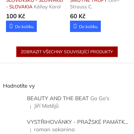
SLOVENSKO - SLOWAKEI
SMUTNÉ TROPY
Lévi-
- SLOVAKIA
Kállay Karol
Strauss C.
100 Kč
60 Kč
Do košíku
Do košíku
ZOBRAZIT VŠECHNY SOUVISEJÍCÍ PRODUKTY
Z
á
p
a
Hodnotíte vy
t
í
BEAUTY AND THE BEAT
Go Go's
Jiří Matějů
|
Hodnocení produktu je 5 z 5 hvězdiček.
VYSTŘIHOVÁNKY - PRAŽSKÉ PAMÁTKY
K
roman sekanina
|
Hodnocení produktu je 5 z 5 hvězdiček.