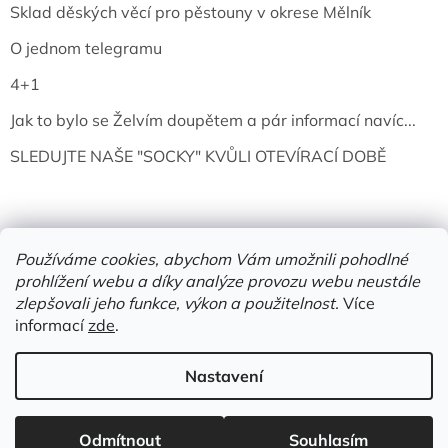
Sklad děských věcí pro pěstouny v okrese Mělník
O jednom telegramu
4+1
Jak to bylo se Želvím doupětem a pár informací navíc...
SLEDUJTE NAŠE "SOCKY" KVŮLI OTEVÍRACÍ DOBĚ
Používáme cookies, abychom Vám umožnili pohodlné
prohlížení webu a díky analýze provozu webu neustále
zlepšovali jeho funkce, výkon a použitelnost.
Více
informací
zde
.
Vytvořil Shoptet
Nastavení
Copyright 2026
Želví doupě | knihy & vinyly | Mělník
. Všechna
Odmítnout
Souhlasím
práva vyhrazena.
Upravit nastavení cookies