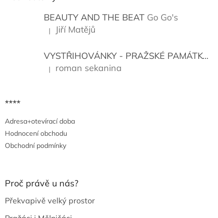
t
í
BEAUTY AND THE BEAT
Go Go's
Jiří Matějů
|
Hodnocení produktu je 5 z 5 hvězdiček.
VYSTŘIHOVÁNKY - PRAŽSKÉ PAMÁTKY
K
roman sekanina
|
Hodnocení produktu je 5 z 5 hvězdiček.
****
Adresa+otevírací doba
Hodnocení obchodu
Obchodní podmínky
Proč právě u nás?
Překvapivě velký prostor