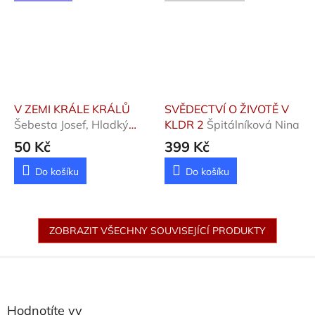
V ZEMI KRÁLE KRÁLŮ
SVĚDECTVÍ O ŽIVOTĚ V
Šebesta Josef, Hladký
KLDR 2
Špitálníková Nina
Miroslav
50 Kč
399 Kč
Do košíku
Do košíku
ZOBRAZIT VŠECHNY SOUVISEJÍCÍ PRODUKTY
Z
á
p
a
Hodnotíte vy