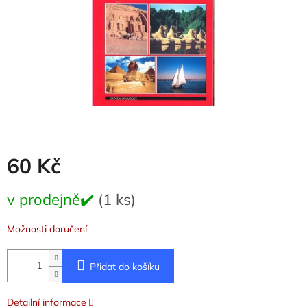
60 Kč
Měrná
v prodejně✔️
(1 ks)
cena:
Možnosti doručení
Přidat do košíku
Detailní informace