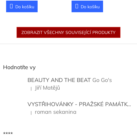
Do košíku
Do košíku
ZOBRAZIT VŠECHNY SOUVISEJÍCÍ PRODUKTY
Z
á
p
a
Hodnotíte vy
t
í
BEAUTY AND THE BEAT
Go Go's
Jiří Matějů
|
Hodnocení produktu je 5 z 5 hvězdiček.
VYSTŘIHOVÁNKY - PRAŽSKÉ PAMÁTKY
K
roman sekanina
|
Hodnocení produktu je 5 z 5 hvězdiček.
****