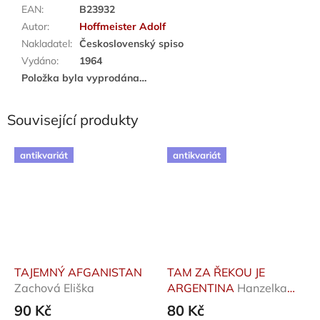
EAN
:
B23932
Autor
:
Hoffmeister Adolf
Nakladatel
:
Československý spiso
Vydáno
:
1964
Položka byla vyprodána…
Související produkty
antikvariát
antikvariát
TAJEMNÝ AFGANISTAN
TAM ZA ŘEKOU JE
Zachová Eliška
ARGENTINA
Hanzelka
Jiří, Zikmund Miroslav
90 Kč
80 Kč