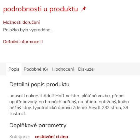
Měrná
podrobnosti u produktu 📌
cena:
Možnosti doručení
Položka byla vyprodána…
Detailní informace
Popis
Podobné (6)
Hodnocení
Diskuze
Detailní popis produktu
napsal i nakreslil Adolf Hoffmeister, plátěná vazba, přebal
opotřebovaný, na hranách odřený, na hřbetu natržený, kniha
běžný stav, typofrafická úprava Zdeněk Seydl, 232 stran, 39
ilustrací.
Doplňkové parametry
Kategorie
:
cestování cizina