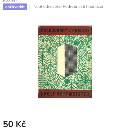
B23932
Průměrné
Neohodnoceno
Podrobnosti hodnocení
antikvariát
hodnocení
produktu
je
0,0
z
5
hvězdiček.
50 Kč