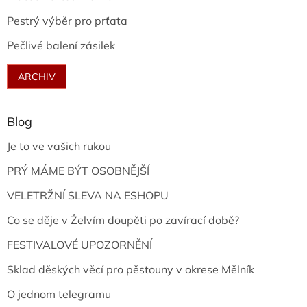
Pestrý výběr pro prťata
Pečlivé balení zásilek
ARCHIV
Blog
Je to ve vašich rukou
PRÝ MÁME BÝT OSOBNĚJŠÍ
VELETRŽNÍ SLEVA NA ESHOPU
Co se děje v Želvím doupěti po zavírací době?
FESTIVALOVÉ UPOZORNĚNÍ
Sklad děských věcí pro pěstouny v okrese Mělník
O jednom telegramu