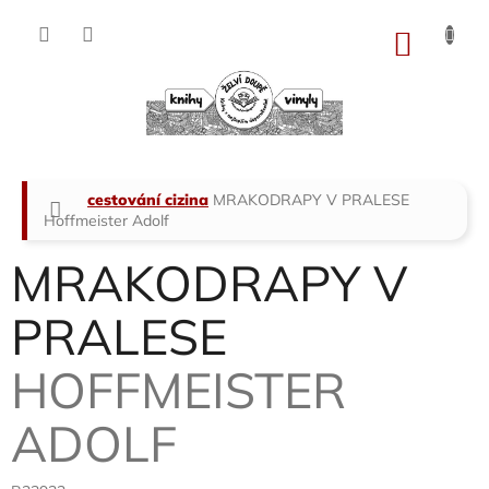
Přejít
na
NÁKU
obsah
KOŠÍK
Domů
cestování cizina
MRAKODRAPY V PRALESE
Hoffmeister Adolf
MRAKODRAPY V
PRALESE
HOFFMEISTER
ADOLF