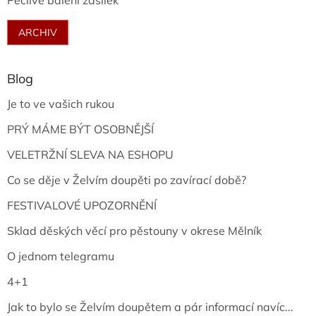
Pečlivé balení zásilek
ARCHIV
Blog
Je to ve vašich rukou
PRÝ MÁME BÝT OSOBNĚJŠÍ
VELETRŽNÍ SLEVA NA ESHOPU
Co se děje v Želvím doupěti po zavírací době?
FESTIVALOVÉ UPOZORNĚNÍ
Sklad děských věcí pro pěstouny v okrese Mělník
O jednom telegramu
4+1
Jak to bylo se Želvím doupětem a pár informací navíc...