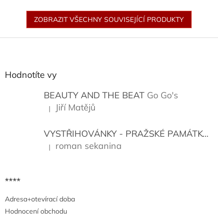
ZOBRAZIT VŠECHNY SOUVISEJÍCÍ PRODUKTY
Z
á
p
a
Hodnotíte vy
t
í
BEAUTY AND THE BEAT
Go Go's
Jiří Matějů
|
Hodnocení produktu je 5 z 5 hvězdiček.
VYSTŘIHOVÁNKY - PRAŽSKÉ PAMÁTKY
K
roman sekanina
|
Hodnocení produktu je 5 z 5 hvězdiček.
****
Adresa+otevírací doba
Hodnocení obchodu