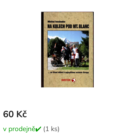
produktu
je
0,0
z
5
hvězdiček.
60 Kč
Měrná
v prodejně✔️
(1 ks)
cena: