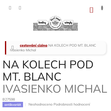
Přejít
na
NÁKU
obsah
KOŠÍK
Domů
cestování cizina
NA KOLECH POD MT. BLANC
Ivasienko Michal
NA KOLECH POD
MT. BLANC
IVASIENKO MICHAL
B27598
Průměrné
Neohodnoceno
Podrobnosti hodnocení
antikvariát
hodnocení