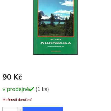
5
hvězdiček.
90 Kč
Měrná
v prodejně✔️
(1 ks)
cena:
Možnosti doručení