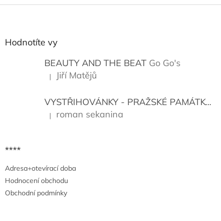
Z
á
p
a
Hodnotíte vy
t
í
BEAUTY AND THE BEAT
Go Go's
Jiří Matějů
|
Hodnocení produktu je 5 z 5 hvězdiček.
VYSTŘIHOVÁNKY - PRAŽSKÉ PAMÁTKY
K
roman sekanina
|
Hodnocení produktu je 5 z 5 hvězdiček.
****
Adresa+otevírací doba
Hodnocení obchodu
Obchodní podmínky