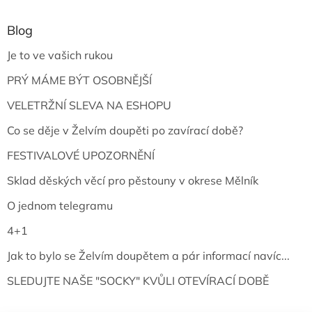
Blog
Je to ve vašich rukou
PRÝ MÁME BÝT OSOBNĚJŠÍ
VELETRŽNÍ SLEVA NA ESHOPU
Co se děje v Želvím doupěti po zavírací době?
FESTIVALOVÉ UPOZORNĚNÍ
Sklad děských věcí pro pěstouny v okrese Mělník
O jednom telegramu
4+1
Jak to bylo se Želvím doupětem a pár informací navíc...
SLEDUJTE NAŠE "SOCKY" KVŮLI OTEVÍRACÍ DOBĚ