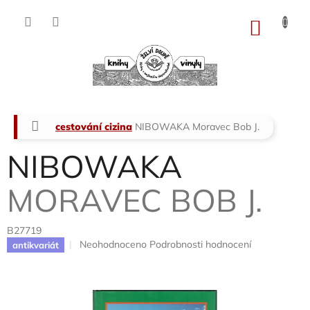
Přejít
na
NÁKU
obsah
KOŠÍK
Domů
cestování cizina
NIBOWAKA
Moravec Bob J.
NIBOWAKA
MORAVEC BOB J.
B27719
Průměrné
Neohodnoceno
Podrobnosti hodnocení
antikvariát
hodnocení
produktu
je
0,0
z