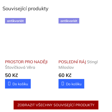
Související produkty
antikvariát
antikvariát
PROSTOR PRO NADĚJI
POSLEDNÍ RÁJ
Stingl
Šťovíčková Věra
Miloslav
50 Kč
60 Kč
Do košíku
Do košíku
ZOBRAZIT VŠECHNY SOUVISEJÍCÍ PRODUKTY