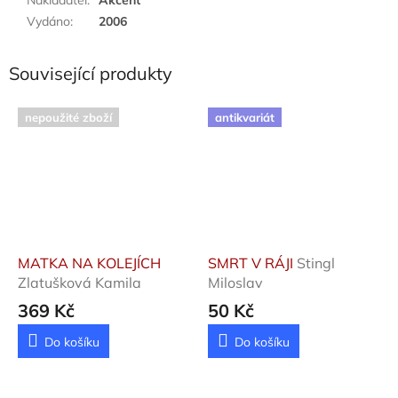
Vydáno
:
2006
Související produkty
nepoužité zboží
antikvariát
MATKA NA KOLEJÍCH
SMRT V RÁJI
Stingl
Zlatušková Kamila
Miloslav
369 Kč
50 Kč
Do košíku
Do košíku