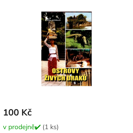
produktu
je
0,0
z
5
hvězdiček.
100 Kč
Měrná
v prodejně✔️
(1 ks)
cena: