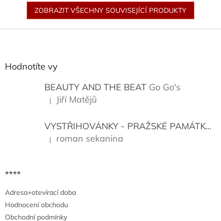
ZOBRAZIT VŠECHNY SOUVISEJÍCÍ PRODUKTY
Z
á
p
a
Hodnotíte vy
t
í
BEAUTY AND THE BEAT
Go Go's
Jiří Matějů
|
Hodnocení produktu je 5 z 5 hvězdiček.
VYSTŘIHOVÁNKY - PRAŽSKÉ PAMÁTKY
K
roman sekanina
|
Hodnocení produktu je 5 z 5 hvězdiček.
****
Adresa+otevírací doba
Hodnocení obchodu
Obchodní podmínky