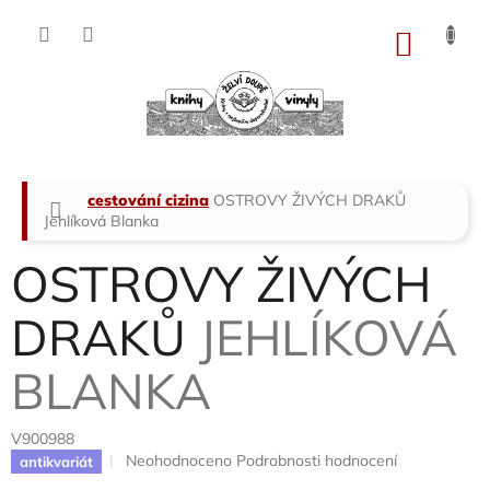
Přejít
na
NÁKU
obsah
KOŠÍK
Domů
cestování cizina
OSTROVY ŽIVÝCH DRAKŮ
Jehlíková Blanka
OSTROVY ŽIVÝCH
DRAKŮ
JEHLÍKOVÁ
BLANKA
V900988
Průměrné
Neohodnoceno
Podrobnosti hodnocení
antikvariát
hodnocení