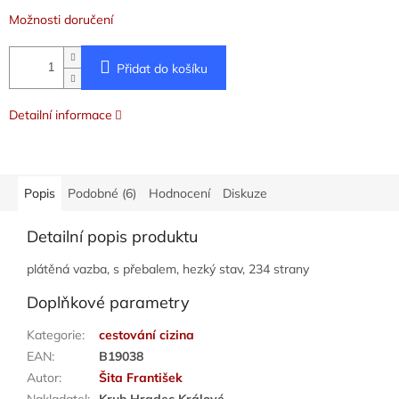
Možnosti doručení
Přidat do košíku
Detailní informace
Popis
Podobné (6)
Hodnocení
Diskuze
Detailní popis produktu
plátěná vazba, s přebalem, hezký stav, 234 strany
Doplňkové parametry
Kategorie
:
cestování cizina
EAN
:
B19038
Autor
:
Šita František
Nakladatel
:
Kruh Hradec Králové