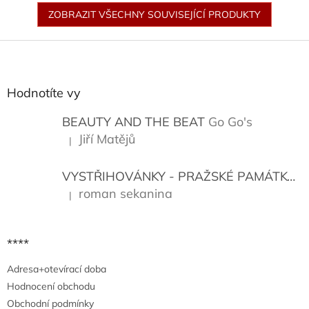
ZOBRAZIT VŠECHNY SOUVISEJÍCÍ PRODUKTY
Z
á
p
a
Hodnotíte vy
t
í
BEAUTY AND THE BEAT
Go Go's
Jiří Matějů
|
Hodnocení produktu je 5 z 5 hvězdiček.
VYSTŘIHOVÁNKY - PRAŽSKÉ PAMÁTKY
K
roman sekanina
|
Hodnocení produktu je 5 z 5 hvězdiček.
****
Adresa+otevírací doba
Hodnocení obchodu
Obchodní podmínky