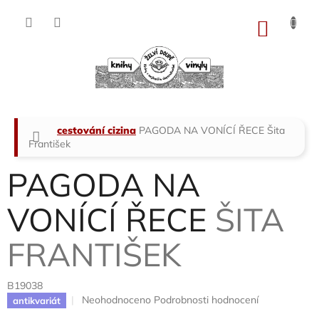
Přejít
na
NÁKU
obsah
KOŠÍK
Domů
cestování cizina
PAGODA NA VONÍCÍ ŘECE
Šita
František
PAGODA NA
VONÍCÍ ŘECE
ŠITA
FRANTIŠEK
B19038
Průměrné
Neohodnoceno
Podrobnosti hodnocení
antikvariát
hodnocení