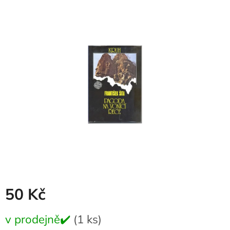
produktu
je
0,0
z
5
hvězdiček.
50 Kč
Měrná
v prodejně✔️
(1 ks)
cena: