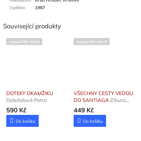
Vydáno
:
1987
Související produkty
nepoužité zboží
nepoužité zboží
DOTEKY OKAMŽIKU
VŠECHNY CESTY VEDOU
Doležalová Petra
DO SANTIAGA
Zibura
Ladislav
590 Kč
449 Kč
Do košíku
Do košíku