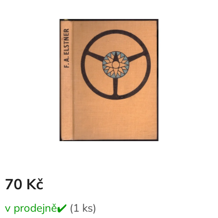
produktu
je
0,0
z
5
hvězdiček.
70 Kč
Měrná
v prodejně✔️
(1 ks)
cena: