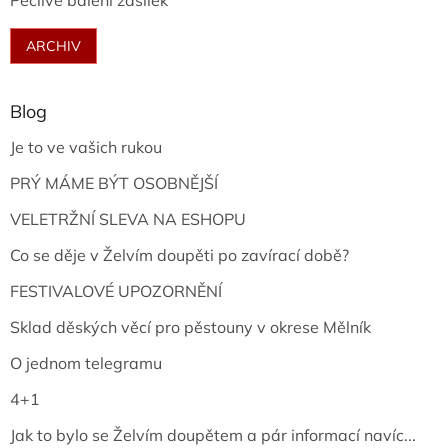
Pečlivé balení zásilek
ARCHIV
Blog
Je to ve vašich rukou
PRÝ MÁME BÝT OSOBNĚJŠÍ
VELETRŽNÍ SLEVA NA ESHOPU
Co se děje v Želvím doupěti po zavírací době?
FESTIVALOVÉ UPOZORNĚNÍ
Sklad děských věcí pro pěstouny v okrese Mělník
O jednom telegramu
4+1
Jak to bylo se Želvím doupětem a pár informací navíc...