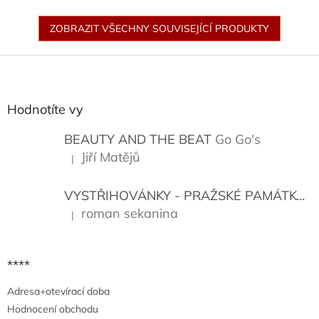
ZOBRAZIT VŠECHNY SOUVISEJÍCÍ PRODUKTY
Z
á
p
a
Hodnotíte vy
t
í
BEAUTY AND THE BEAT
Go Go's
Jiří Matějů
|
Hodnocení produktu je 5 z 5 hvězdiček.
VYSTŘIHOVÁNKY - PRAŽSKÉ PAMÁTKY
K
roman sekanina
|
Hodnocení produktu je 5 z 5 hvězdiček.
****
Adresa+otevírací doba
Hodnocení obchodu