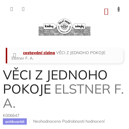
Přejít
na
NÁKU
obsah
KOŠÍK
Domů
cestování cizina
VĚCI Z JEDNOHO POKOJE
Elstner F. A.
VĚCI Z JEDNOHO
POKOJE
ELSTNER F.
A.
K006647
Průměrné
Neohodnoceno
Podrobnosti hodnocení
antikvariát
hodnocení