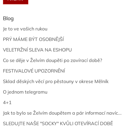
Blog
Je to ve vašich rukou
PRÝ MÁME BÝT OSOBNĚJŠÍ
VELETRŽNÍ SLEVA NA ESHOPU
Co se děje v Želvím doupěti po zavírací době?
FESTIVALOVÉ UPOZORNĚNÍ
Sklad děských věcí pro pěstouny v okrese Mělník
O jednom telegramu
4+1
Jak to bylo se Želvím doupětem a pár informací navíc...
SLEDUJTE NAŠE "SOCKY" KVŮLI OTEVÍRACÍ DOBĚ