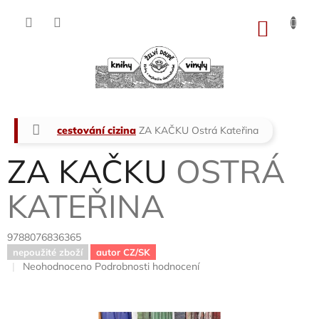
Přejít
na
NÁKU
obsah
KOŠÍK
Domů
cestování cizina
ZA KAČKU
Ostrá Kateřina
ZA KAČKU
OSTRÁ
KATEŘINA
9788076836365
nepoužité zboží
autor CZ/SK
Průměrné
Neohodnoceno
Podrobnosti hodnocení
hodnocení
produktu
je