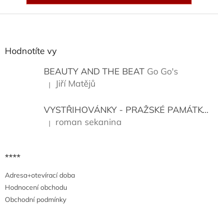
Z
á
p
a
Hodnotíte vy
t
í
BEAUTY AND THE BEAT
Go Go's
Jiří Matějů
|
Hodnocení produktu je 5 z 5 hvězdiček.
VYSTŘIHOVÁNKY - PRAŽSKÉ PAMÁTKY
K
roman sekanina
|
Hodnocení produktu je 5 z 5 hvězdiček.
****
Adresa+otevírací doba
Hodnocení obchodu
Obchodní podmínky