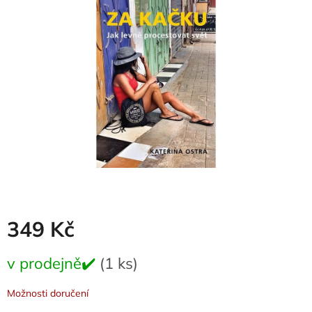
0,0
z
5
hvězdiček.
349 Kč
Měrná
v prodejně✔️
(1 ks)
cena:
Možnosti doručení