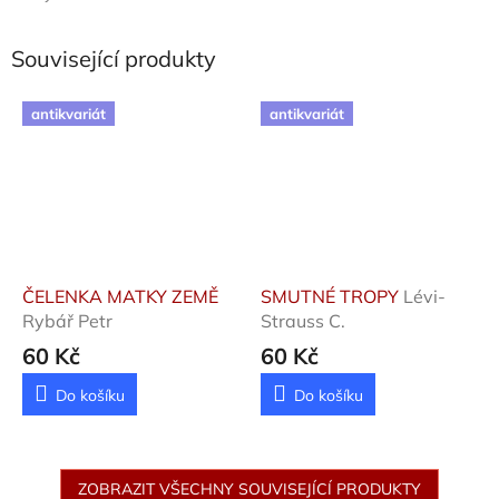
Související produkty
antikvariát
antikvariát
ČELENKA MATKY ZEMĚ
SMUTNÉ TROPY
Lévi-
Rybář Petr
Strauss C.
60 Kč
60 Kč
Do košíku
Do košíku
ZOBRAZIT VŠECHNY SOUVISEJÍCÍ PRODUKTY