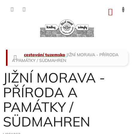
Přejít
na
NÁKU
obsah
KOŠÍK
Domů
cestování tuzemsko
JIŽNÍ MORAVA - PŘÍRODA
A PAMÁTKY / SÜDMAHREN
JIŽNÍ MORAVA -
PŘÍRODA A
PAMÁTKY /
SÜDMAHREN