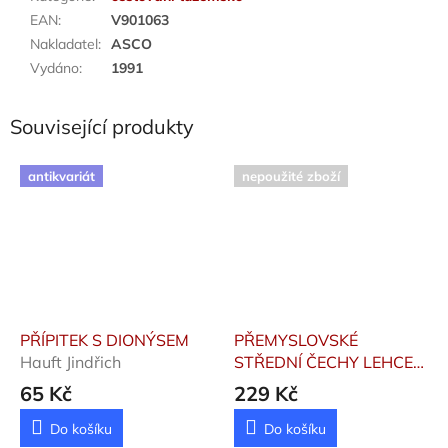
EAN
:
V901063
Nakladatel
:
ASCO
Vydáno
:
1991
Související produkty
antikvariát
nepoužité zboží
PŘÍPITEK S DIONÝSEM
PŘEMYSLOVSKÉ
Hauft Jindřich
STŘEDNÍ ČECHY LEHCE
POŠKOZENÝ KUS
Tomáš
65 Kč
229 Kč
Hejna
Do košíku
Do košíku