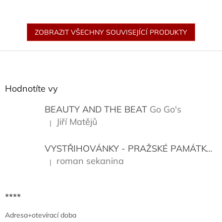
ZOBRAZIT VŠECHNY SOUVISEJÍCÍ PRODUKTY
Z
á
p
a
Hodnotíte vy
t
í
BEAUTY AND THE BEAT
Go Go's
Jiří Matějů
|
Hodnocení produktu je 5 z 5 hvězdiček.
VYSTŘIHOVÁNKY - PRAŽSKÉ PAMÁTKY
K
roman sekanina
|
Hodnocení produktu je 5 z 5 hvězdiček.
****
Adresa+otevírací doba