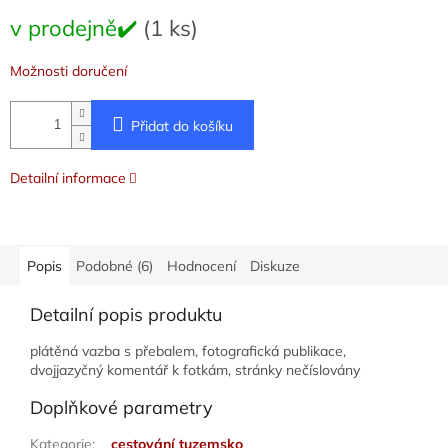
Měrná
v prodejně✔️
(1 ks)
cena:
Možnosti doručení
Přidat do košíku
Detailní informace
Popis
Podobné (6)
Hodnocení
Diskuze
Detailní popis produktu
plátěná vazba s přebalem, fotografická publikace,
dvojjazyčný komentář k fotkám, stránky nečíslovány
Doplňkové parametry
Kategorie
:
cestování tuzemsko