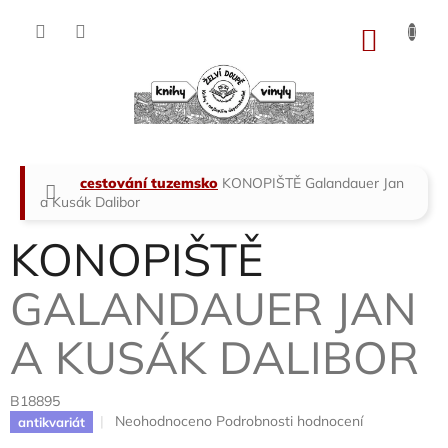
Přejít
na
NÁKU
obsah
KOŠÍK
Domů
cestování tuzemsko
KONOPIŠTĚ
Galandauer Jan
a Kusák Dalibor
KONOPIŠTĚ
GALANDAUER JAN
A KUSÁK DALIBOR
B18895
Průměrné
Neohodnoceno
Podrobnosti hodnocení
antikvariát
hodnocení