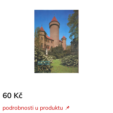
produktu
je
0,0
z
5
hvězdiček.
60 Kč
Měrná
podrobnosti u produktu 📌
cena: