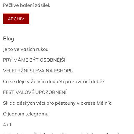
Pečlivé balení zásilek
ARCHIV
Blog
Je to ve vašich rukou
PRÝ MÁME BÝT OSOBNĚJŠÍ
VELETRŽNÍ SLEVA NA ESHOPU
Co se děje v Želvím doupěti po zavírací době?
FESTIVALOVÉ UPOZORNĚNÍ
Sklad děských věcí pro pěstouny v okrese Mělník
O jednom telegramu
4+1