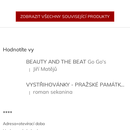
ZOBRAZIT VŠECHNY SOUVISEJÍCÍ PRODUKTY
Z
á
p
a
Hodnotíte vy
t
í
BEAUTY AND THE BEAT
Go Go's
Jiří Matějů
|
Hodnocení produktu je 5 z 5 hvězdiček.
VYSTŘIHOVÁNKY - PRAŽSKÉ PAMÁTKY
K
roman sekanina
|
Hodnocení produktu je 5 z 5 hvězdiček.
****
Adresa+otevírací doba