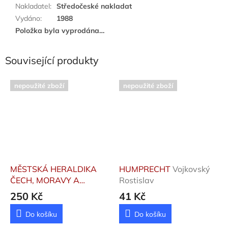
Nakladatel
:
Středočeské nakladat
Vydáno
:
1988
Položka byla vyprodána…
Související produkty
nepoužité zboží
nepoužité zboží
MĚSTSKÁ HERALDIKA
HUMPRECHT
Vojkovský
ČECH, MORAVY A
Rostislav
SLEZSKA
250 Kč
41 Kč
Do košíku
Do košíku