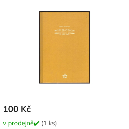
produktu
je
0,0
z
5
hvězdiček.
100 Kč
Měrná
v prodejně✔️
(1 ks)
cena: