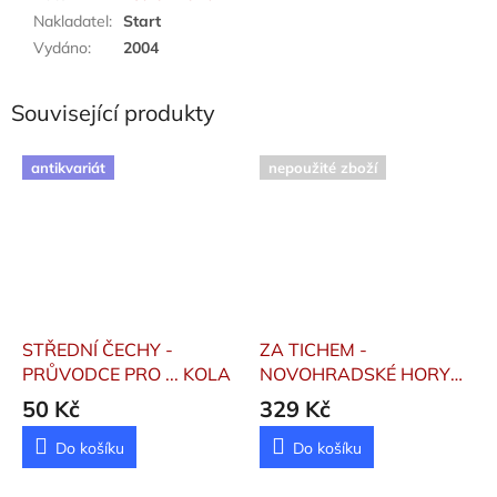
Nakladatel
:
Start
Vydáno
:
2004
Související produkty
antikvariát
nepoužité zboží
STŘEDNÍ ČECHY -
ZA TICHEM -
PRŮVODCE PRO ... KOLA
NOVOHRADSKÉ HORY
Štifter Jan
50 Kč
329 Kč
Do košíku
Do košíku