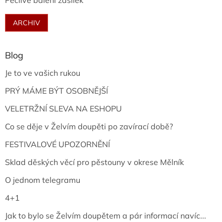
Pečlivé balení zásilek
ARCHIV
Blog
Je to ve vašich rukou
PRÝ MÁME BÝT OSOBNĚJŠÍ
VELETRŽNÍ SLEVA NA ESHOPU
Co se děje v Želvím doupěti po zavírací době?
FESTIVALOVÉ UPOZORNĚNÍ
Sklad děských věcí pro pěstouny v okrese Mělník
O jednom telegramu
4+1
Jak to bylo se Želvím doupětem a pár informací navíc...