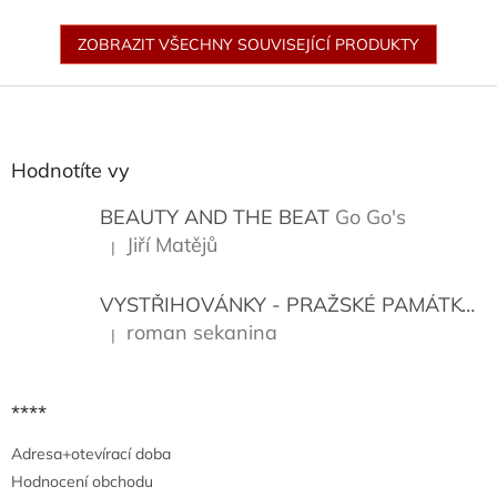
ZOBRAZIT VŠECHNY SOUVISEJÍCÍ PRODUKTY
Z
á
p
a
Hodnotíte vy
t
í
BEAUTY AND THE BEAT
Go Go's
Jiří Matějů
|
Hodnocení produktu je 5 z 5 hvězdiček.
VYSTŘIHOVÁNKY - PRAŽSKÉ PAMÁTKY
K
roman sekanina
|
Hodnocení produktu je 5 z 5 hvězdiček.
****
Adresa+otevírací doba
Hodnocení obchodu