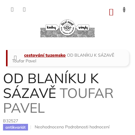
Přejít
na
NÁKU
obsah
KOŠÍK
Domů
cestování tuzemsko
OD BLANÍKU K SÁZAVĚ
Toufar Pavel
OD BLANÍKU K
SÁZAVĚ
TOUFAR
PAVEL
B32527
Průměrné
Neohodnoceno
Podrobnosti hodnocení
antikvariát
hodnocení