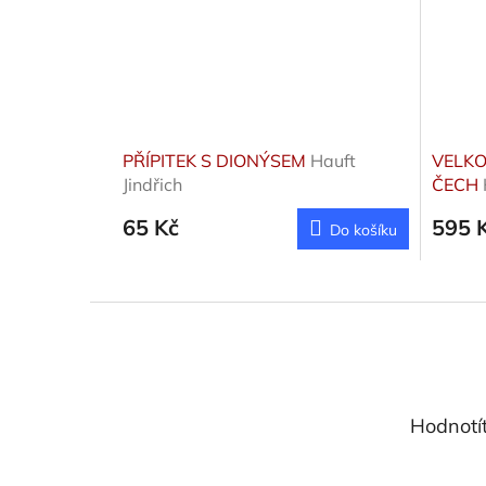
PŘÍPITEK S DIONÝSEM
Hauft
VELKO
Jindřich
ČECH
Renat
65 Kč
595 
Do košíku
Z
á
p
a
t
Hodnotí
í