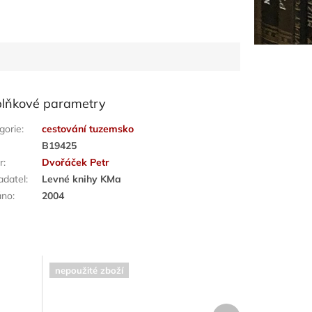
lňkové parametry
gorie
:
cestování tuzemsko
:
B19425
r
:
Dvořáček Petr
adatel
:
Levné knihy KMa
áno
:
2004
nepoužité zboží
Další