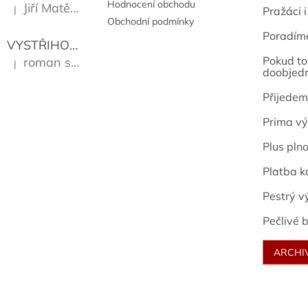
Hodnocení obchodu
Jiří Matějů
|
Pražáci i
Hodnocení produktu je 5 z 5 hvězdiček.
Obchodní podmínky
Poradím
VYSTŘIHOVÁNKY - PRAŽSKÉ PAMÁTKY
Kropáček J
Pokud to 
roman sekanina
|
Hodnocení produktu je 5 z 5 hvězdiček.
doobjed
Přijedem
Prima vý
Plus pln
Platba k
Pestrý v
Pečlivé b
ARCHI