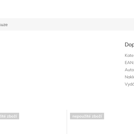
kuze
Dop
Kate
EAN
Auto
Nakl
Vyd
ité zboží
nepoužité zboží