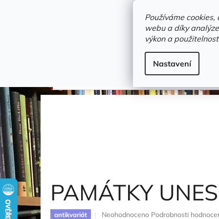
Přejít
objednavka@zelvi-doupe.cz
na
Používáme cookies, 
obsah
webu a díky analýze
Domů
výkon a použitelnost
Adresa+otevírací doba
Novinky
Trvalky a b
cestování tuzemsko
Nastavení
PAMÁTKY UNESCO DO KAPSY
Dvořáček Petr
PAMÁTKY UNES
Průměrné
Neohodnoceno
Podrobnosti hodnoce
antikvariát