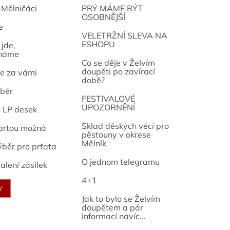
 Mělničáci
PRÝ MÁME BÝT
OSOBNĚJŠÍ
e
osef
VELETRŽNÍ SLEVA NA
ESHOPU
jde,
náme
Co se děje v Želvím
doupěti po zavírací
e za vámi
době?
běr
FESTIVALOVÉ
UPOZORNĚNÍ
o LP desek
Sklad děských věcí pro
artou možná
pěstouny v okrese
Mělník
ýběr pro prťata
O jednom telegramu
alení zásilek
4+1
V
Jak to bylo se Želvím
doupětem a pár
informací navíc...