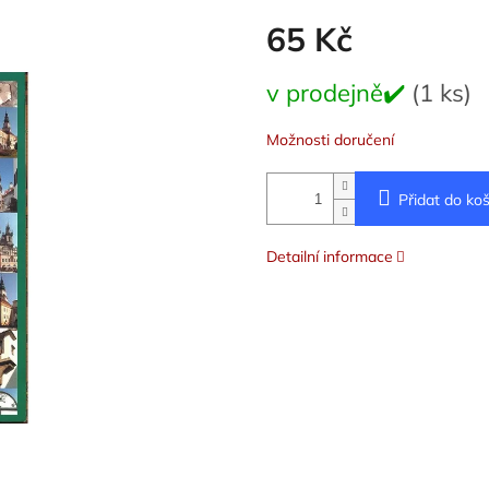
65 Kč
Měrná
v prodejně✔️
(1 ks)
cena:
Možnosti doručení
Přidat do koš
Detailní informace