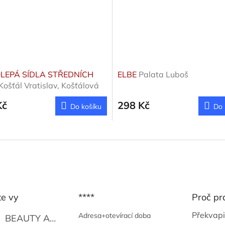
LEPÁ SÍDLA STŘEDNÍCH
ELBE
Palata Luboš
Košťál Vratislav, Košťálová
a
Kč
298 Kč
Do košíku
Do 
te vy
****
Proč pr
Překvapi
Adresa+otevírací doba
BEAUTY AND THE BEAT
Go Go's