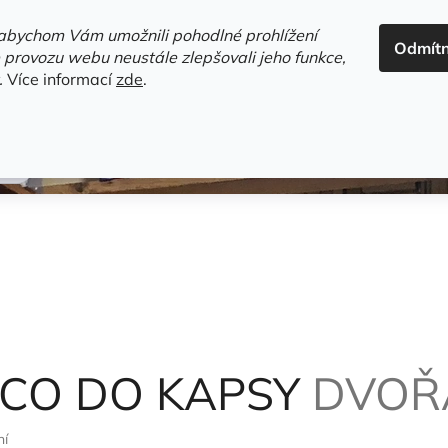
ADRESA+OTEVÍRACÍ DOBA
HODNOCENÍ OBCHODU
OBC
abychom Vám umožnili pohodlné prohlížení
Odmít
HLEDAT
 provozu webu neustále zlepšovali jeho funkce,
.
Více informací
zde
.
estsellery
Gramodesky
Detektivky
Knihy o Mělníku a 
CO DO KAPSY
DVOŘ
ní