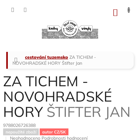
Přejít
na
NÁKU
obsah
KOŠÍK
Domů
cestování tuzemsko
ZA TICHEM -
NOVOHRADSKÉ HORY
Štifter Jan
ZA TICHEM -
NOVOHRADSKÉ
HORY
ŠTIFTER JAN
9788026726388
nepoužité zboží
autor CZ/SK
Průměrné
Neohodnoceno
Podrobnosti hodnocení