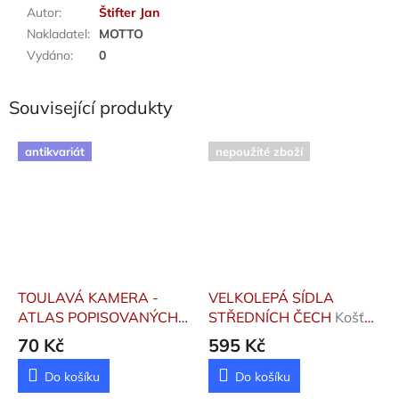
Autor
:
Štifter Jan
Nakladatel
:
MOTTO
Vydáno
:
0
Související produkty
antikvariát
nepoužité zboží
TOULAVÁ KAMERA -
VELKOLEPÁ SÍDLA
ATLAS POPISOVANÝCH
STŘEDNÍCH ČECH
Košťál
CÍLŮ
Vratislav, Košťálová
70 Kč
595 Kč
Renata
Do košíku
Do košíku