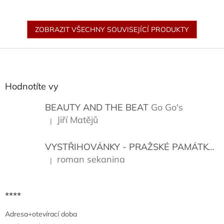
ZOBRAZIT VŠECHNY SOUVISEJÍCÍ PRODUKTY
Z
á
p
a
Hodnotíte vy
t
í
BEAUTY AND THE BEAT
Go Go's
Jiří Matějů
|
Hodnocení produktu je 5 z 5 hvězdiček.
VYSTŘIHOVÁNKY - PRAŽSKÉ PAMÁTKY
K
roman sekanina
|
Hodnocení produktu je 5 z 5 hvězdiček.
****
Adresa+otevírací doba