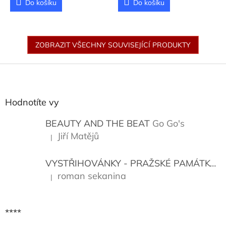
Do košíku
Do košíku
ZOBRAZIT VŠECHNY SOUVISEJÍCÍ PRODUKTY
Z
á
p
a
Hodnotíte vy
t
í
BEAUTY AND THE BEAT
Go Go's
Jiří Matějů
|
Hodnocení produktu je 5 z 5 hvězdiček.
VYSTŘIHOVÁNKY - PRAŽSKÉ PAMÁTKY
K
roman sekanina
|
Hodnocení produktu je 5 z 5 hvězdiček.
****