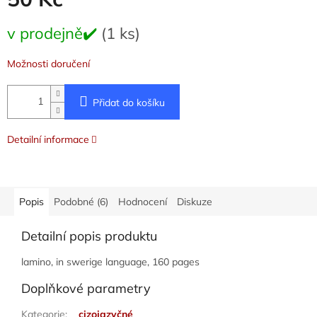
Měrná
v prodejně✔️
(1 ks)
cena:
Možnosti doručení
Přidat do košíku
Detailní informace
Popis
Podobné (6)
Hodnocení
Diskuze
Detailní popis produktu
lamino, in swerige language, 160 pages
Doplňkové parametry
Kategorie
:
cizojazyčné