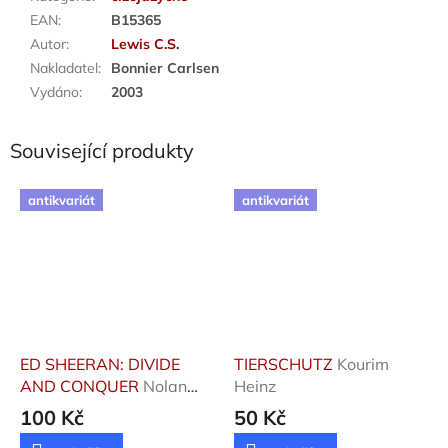
EAN
:
B15365
Autor
:
Lewis C.S.
Nakladatel
:
Bonnier Carlsen
Vydáno
:
2003
Související produkty
antikvariát
antikvariát
ED SHEERAN: DIVIDE
TIERSCHUTZ
Kourim
AND CONQUER
Nolan
Heinz
David
100 Kč
50 Kč