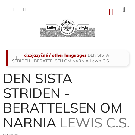
Přejít
na
NÁKU
obsah
KOŠÍK
Domů
cizojazyčné / other languages
DEN SISTA
STRIDEN - BERATTELSEN OM NARNIA
Lewis C.S.
DEN SISTA
STRIDEN -
BERATTELSEN OM
NARNIA
LEWIS C.S.