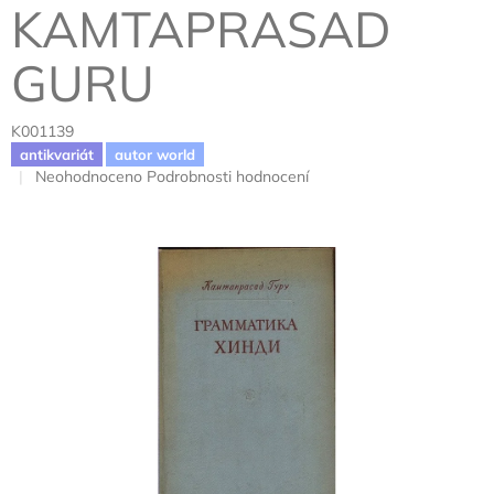
KAMTAPRASAD
GURU
K001139
antikvariát
autor world
Průměrné
Neohodnoceno
Podrobnosti hodnocení
hodnocení
produktu
je
0,0
z
5
hvězdiček.