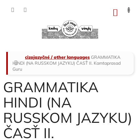
Přejít
na
NÁKU
obsah
KOŠÍK
Domů
cizojazyčné / other languages
GRAMMATIKA
HINDI (NA RUSSKOM JAZYKU) ČASŤ II.
Kamtaprasad
Guru
GRAMMATIKA
HINDI (NA
RUSSKOM JAZYKU)
ČASŤ II.