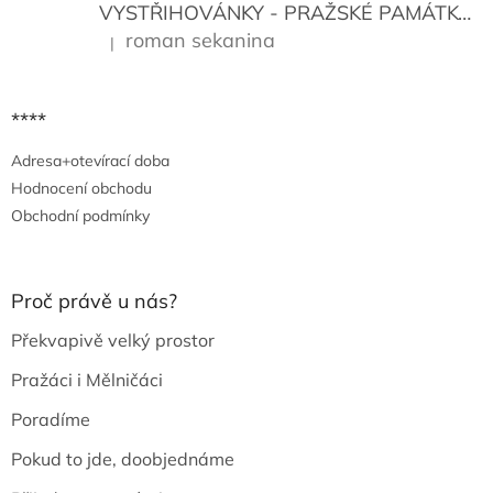
VYSTŘIHOVÁNKY - PRAŽSKÉ PAMÁTKY
K
roman sekanina
|
Hodnocení produktu je 5 z 5 hvězdiček.
****
Adresa+otevírací doba
Hodnocení obchodu
Obchodní podmínky
Proč právě u nás?
Překvapivě velký prostor
Pražáci i Mělničáci
Poradíme
Pokud to jde, doobjednáme