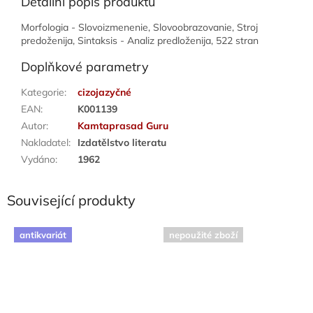
Detailní popis produktu
Morfologia - Slovoizmenenie, Slovoobrazovanie, Stroj
predoženija, Sintaksis - Analiz predloženija, 522 stran
Doplňkové parametry
Kategorie
:
cizojazyčné
EAN
:
K001139
Autor
:
Kamtaprasad Guru
Nakladatel
:
Izdatělstvo literatu
Vydáno
:
1962
Související produkty
antikvariát
nepoužité zboží