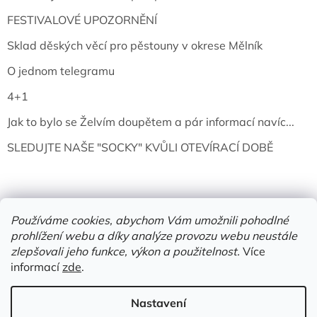
FESTIVALOVÉ UPOZORNĚNÍ
Sklad děských věcí pro pěstouny v okrese Mělník
O jednom telegramu
4+1
Jak to bylo se Želvím doupětem a pár informací navíc...
SLEDUJTE NAŠE "SOCKY" KVŮLI OTEVÍRACÍ DOBĚ
Používáme cookies, abychom Vám umožnili pohodlné
prohlížení webu a díky analýze provozu webu neustále
zlepšovali jeho funkce, výkon a použitelnost.
Více
informací
zde
.
Vytvořil Shoptet
Nastavení