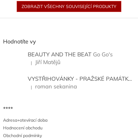
ZOBRAZIT VŠECHNY SOUVISEJÍCÍ PRODUKTY
Z
á
p
a
Hodnotíte vy
t
í
BEAUTY AND THE BEAT
Go Go's
Jiří Matějů
|
Hodnocení produktu je 5 z 5 hvězdiček.
VYSTŘIHOVÁNKY - PRAŽSKÉ PAMÁTKY
K
roman sekanina
|
Hodnocení produktu je 5 z 5 hvězdiček.
****
Adresa+otevírací doba
Hodnocení obchodu
Obchodní podmínky