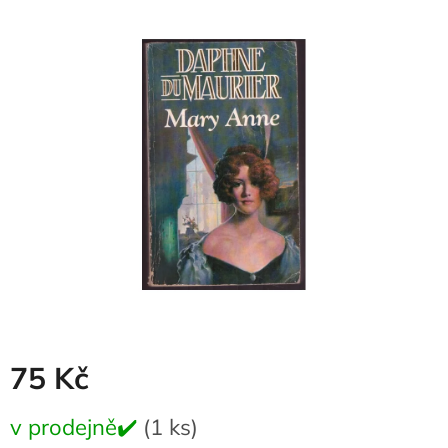
produktu
je
0,0
z
5
hvězdiček.
75 Kč
Měrná
v prodejně✔️
(1 ks)
cena: