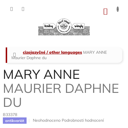
Přejít
na
NÁKU
obsah
KOŠÍK
Domů
cizojazyčné / other languages
MARY ANNE
Maurier Daphne du
MARY ANNE
MAURIER DAPHNE
DU
B33378
Průměrné
Neohodnoceno
Podrobnosti hodnocení
antikvariát
hodnocení