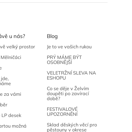
ávě u nás?
Blog
vě velký prostor
Je to ve vašich rukou
 Mělničáci
PRÝ MÁME BÝT
OSOBNĚJŠÍ
e
osef
VELETRŽNÍ SLEVA NA
ESHOPU
jde,
náme
Co se děje v Želvím
doupěti po zavírací
e za vámi
době?
běr
FESTIVALOVÉ
UPOZORNĚNÍ
o LP desek
Sklad děských věcí pro
artou možná
pěstouny v okrese