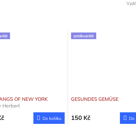
Vyd
ariát
antikvariát
ANGS OF NEW YORK
GESUNDES GEMÜSE
 Herbert
Kč
150 Kč
Do košíku
Do 