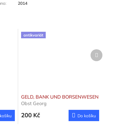
áno
:
2014
antikvariát
Další
produkt
GELD, BANK UND BORSENWESEN
Obst Georg
200 Kč
košíku
Do košíku