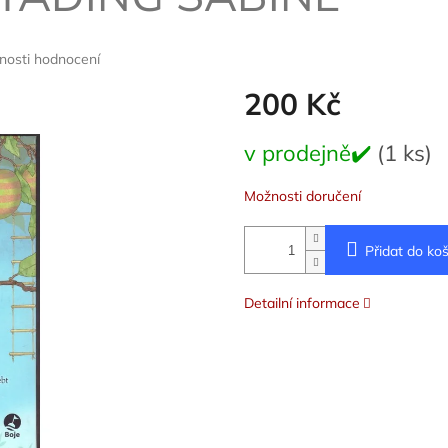
nosti hodnocení
200 Kč
Měrná
v prodejně✔️
(1 ks)
cena:
Možnosti doručení
Přidat do koš
Detailní informace