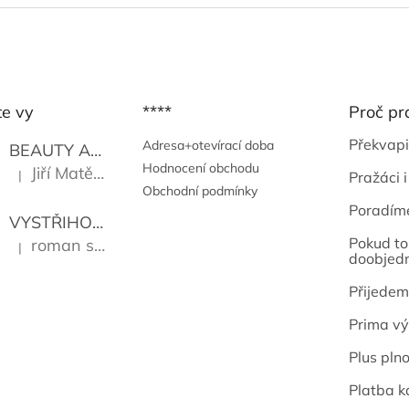
te vy
****
Proč pr
Překvapi
Adresa+otevírací doba
BEAUTY AND THE BEAT
Go Go's
Hodnocení obchodu
Jiří Matějů
|
Pražáci i
Hodnocení produktu je 5 z 5 hvězdiček.
Obchodní podmínky
Poradím
VYSTŘIHOVÁNKY - PRAŽSKÉ PAMÁTKY
Kropáček J
Pokud to 
roman sekanina
|
Hodnocení produktu je 5 z 5 hvězdiček.
doobjed
Přijedem
Prima vý
Plus pln
Platba k