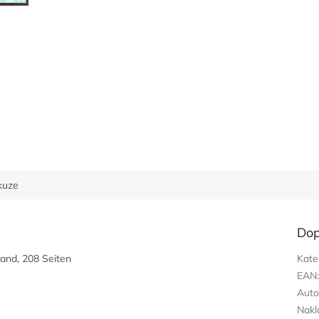
kuze
Dop
tand, 208 Seiten
Kate
EAN
Auto
Nakl