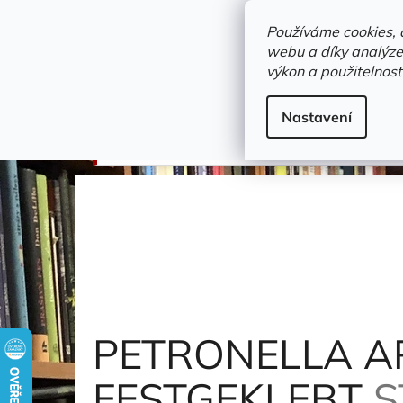
Přejít
objednavka@zelvi-doupe.cz
na
Používáme cookies, 
obsah
webu a díky analýze
Domů
výkon a použitelnost
Adresa+otevírací doba
Novinky
Trvalky a b
cizojazyčné / other languages
Nastavení
PETRONELLA APFELMUS: VERTEXT UND FES
PETRONELLA A
FESTGEKLEBT
S