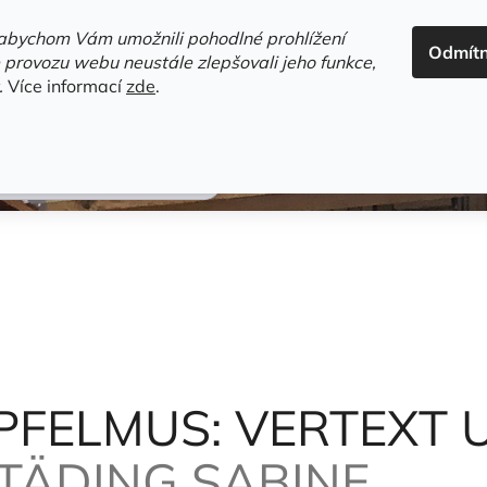
ADRESA+OTEVÍRACÍ DOBA
HODNOCENÍ OBCHODU
OBC
abychom Vám umožnili pohodlné prohlížení
Odmít
HLEDAT
 provozu webu neustále zlepšovali jeho funkce,
.
Více informací
zde
.
estsellery
Gramodesky
Detektivky
Knihy o Mělníku a 
TGEKLEBT
Städing Sabine
PFELMUS: VERTEXT 
TÄDING SABINE