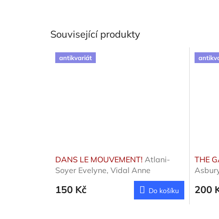
Související produkty
antikvariát
antikv
DANS LE MOUVEMENT!
Atlani-
THE G
Soyer Evelyne, Vidal Anne
Asbury
150 Kč
200 
Do košíku