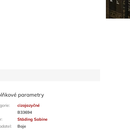
lňkové parametry
gorie
:
cizojazyčné
:
B33694
r
:
Städing Sabine
adatel
:
Boje