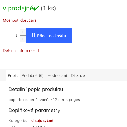
Měrná
v prodejně✔️
(1 ks)
cena:
Možnosti doručení
Přidat do košíku
Detailní informace
Popis
Podobné (6)
Hodnocení
Diskuze
Detailní popis produktu
paperback, brožovaná, 412 stran pages
Doplňkové parametry
Kategorie
:
cizojazyčné