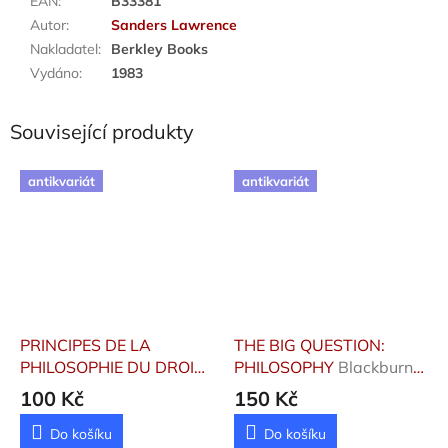
EAN
:
B33381
Autor
:
Sanders Lawrence
Nakladatel
:
Berkley Books
Vydáno
:
1983
Související produkty
antikvariát
antikvariát
PRINCIPES DE LA
THE BIG QUESTION:
PHILOSOPHIE DU DROIT
PHILOSOPHY
Blackburn
Hegel Georg Wilhelm
Simon
100 Kč
150 Kč
Friedrich
Do košíku
Do košíku