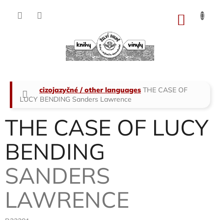
Přejít
na
NÁKU
obsah
KOŠÍK
Domů
cizojazyčné / other languages
THE CASE OF
LUCY BENDING
Sanders Lawrence
THE CASE OF LUCY
BENDING
SANDERS
LAWRENCE