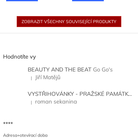
ZOBRAZIT VŠECHNY SOUVISEJÍCÍ PRODUKTY
Z
á
p
a
Hodnotíte vy
t
í
BEAUTY AND THE BEAT
Go Go's
Jiří Matějů
|
Hodnocení produktu je 5 z 5 hvězdiček.
VYSTŘIHOVÁNKY - PRAŽSKÉ PAMÁTKY
K
roman sekanina
|
Hodnocení produktu je 5 z 5 hvězdiček.
****
Adresa+otevírací doba