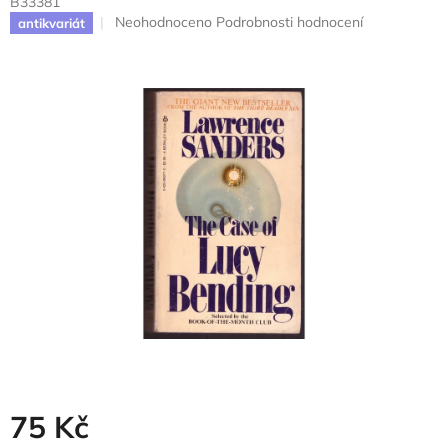
B33381
Průměrné
Neohodnoceno
Podrobnosti hodnocení
antikvariát
hodnocení
produktu
je
0,0
z
5
hvězdiček.
75 Kč