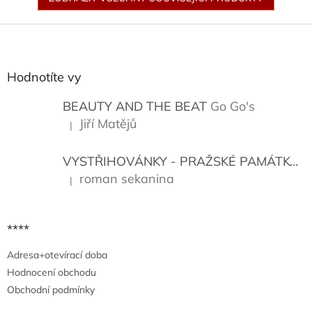
Z
á
p
a
Hodnotíte vy
t
í
BEAUTY AND THE BEAT
Go Go's
Jiří Matějů
|
Hodnocení produktu je 5 z 5 hvězdiček.
VYSTŘIHOVÁNKY - PRAŽSKÉ PAMÁTKY
K
roman sekanina
|
Hodnocení produktu je 5 z 5 hvězdiček.
****
Adresa+otevírací doba
Hodnocení obchodu
Obchodní podmínky