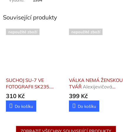
Související produkty
nepoužité zboží
nepoužité zboží
SUCHOJ SU-7 VE
VÁLKA NEMÁ ŽENSKOU
FOTOGRAFII SK235.
TVÁŘ
Alexijevičová
Vlach Jiří Dr.
Světlana
310 Kč
399 Kč
Do košíku
Do košíku
ZOBRAZIT VŠECHNY SOUVISEJÍCÍ PRODUKTY