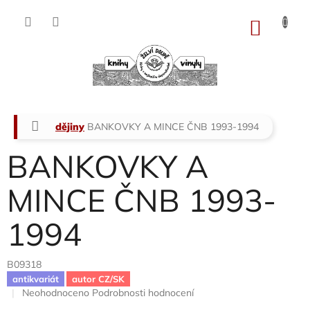
Přejít
na
NÁKU
obsah
KOŠÍK
Domů
dějiny
BANKOVKY A MINCE ČNB 1993-1994
BANKOVKY A
MINCE ČNB 1993-
1994
B09318
antikvariát
autor CZ/SK
Průměrné
Neohodnoceno
Podrobnosti hodnocení
hodnocení