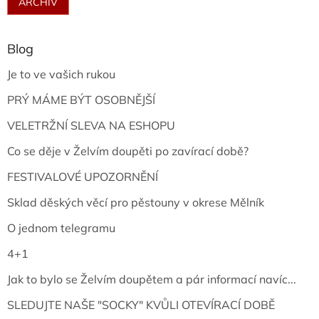
ARCHIV
Blog
Je to ve vašich rukou
PRÝ MÁME BÝT OSOBNĚJŠÍ
VELETRŽNÍ SLEVA NA ESHOPU
Co se děje v Želvím doupěti po zavírací době?
FESTIVALOVÉ UPOZORNĚNÍ
Sklad děských věcí pro pěstouny v okrese Mělník
O jednom telegramu
4+1
Jak to bylo se Želvím doupětem a pár informací navíc...
SLEDUJTE NAŠE "SOCKY" KVŮLI OTEVÍRACÍ DOBĚ