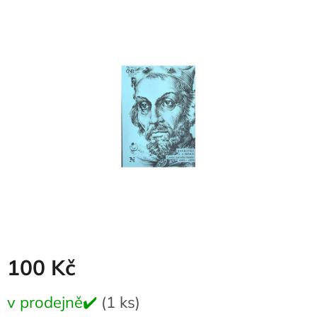
produktu
je
0,0
z
5
hvězdiček.
100 Kč
Měrná
v prodejně✔️
(1 ks)
cena: