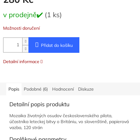
Měrná
v prodejně✔️
(1 ks)
cena:
Možnosti doručení
Přidat do košíku
Detailní informace
Popis
Podobné (6)
Hodnocení
Diskuze
Detailní popis produktu
Mozaika životných osudov československého pilota,
účastníka leteckej bitvy o Britániu, vo slovenštině, papierová
vazba, 120 strán
Doplňkové parametry