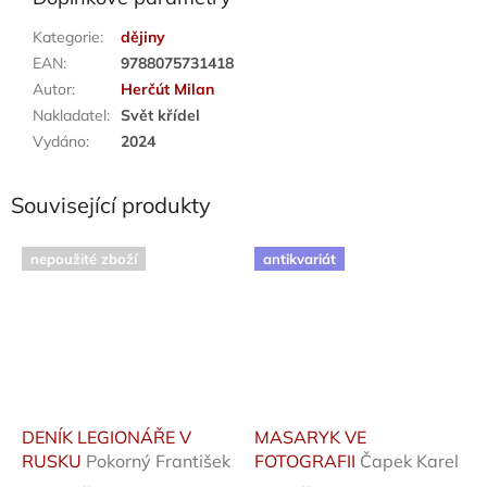
Kategorie
:
dějiny
EAN
:
9788075731418
Autor
:
Herčút Milan
Nakladatel
:
Svět křídel
Vydáno
:
2024
Související produkty
nepoužité zboží
antikvariát
DENÍK LEGIONÁŘE V
MASARYK VE
RUSKU
Pokorný František
FOTOGRAFII
Čapek Karel