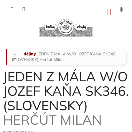
Přejít
na
NÁKU
obsah
KOŠÍK
Domů
dějiny
JEDEN Z MÁLA W/O JOZEF KAŇA SK346.
(SLOVENSKY)
Herčút Milan
JEDEN Z MÁLA W/O
JOZEF KAŇA SK346.
(SLOVENSKY)
HERČÚT MILAN