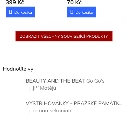
399 Kč
70 Kč
Do košíku
Do košíku
ZOBRAZIT VŠECHNY SOUVISEJÍCÍ PRODUKTY
Z
á
p
a
Hodnotíte vy
t
í
BEAUTY AND THE BEAT
Go Go's
Jiří Matějů
|
Hodnocení produktu je 5 z 5 hvězdiček.
VYSTŘIHOVÁNKY - PRAŽSKÉ PAMÁTKY
K
roman sekanina
|
Hodnocení produktu je 5 z 5 hvězdiček.