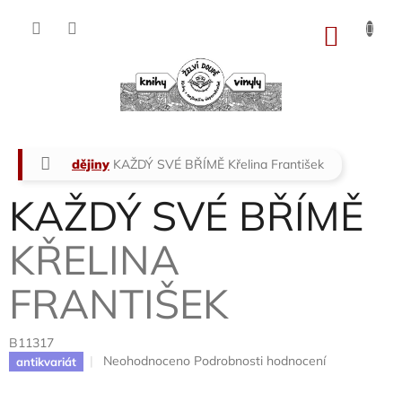
Přejít
na
NÁKU
obsah
KOŠÍK
Domů
dějiny
KAŽDÝ SVÉ BŘÍMĚ
Křelina František
KAŽDÝ SVÉ BŘÍMĚ
KŘELINA
FRANTIŠEK
B11317
Průměrné
Neohodnoceno
Podrobnosti hodnocení
antikvariát
hodnocení
produktu