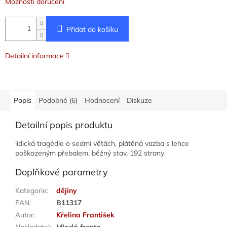
Možnosti doručení
Přidat do košíku
Detailní informace
Popis
Podobné (6)
Hodnocení
Diskuze
Detailní popis produktu
lidická tragédie o sedmi větách, plátěná vazba s lehce
poškozeným přebalem, běžný stav, 192 strany
Doplňkové parametry
Kategorie
:
dějiny
EAN
:
B11317
Autor
:
Křelina František
Nakladatel
:
Mladá fronta