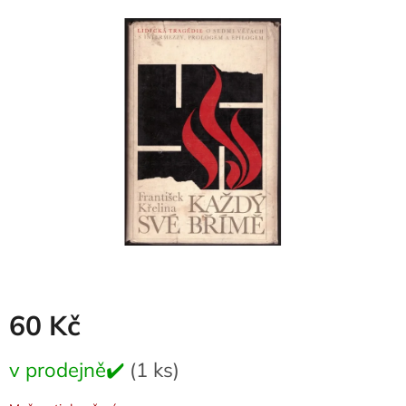
je
0,0
z
5
hvězdiček.
60 Kč
Měrná
v prodejně✔️
(1 ks)
cena: