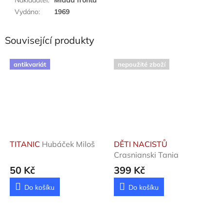
Vydáno
:
1969
Související produkty
antikvariát
nepoužité zboží
TITANIC
Hubáček Miloš
DĚTI NACISTŮ
Crasnianski Tania
50 Kč
399 Kč
Do košíku
Do košíku