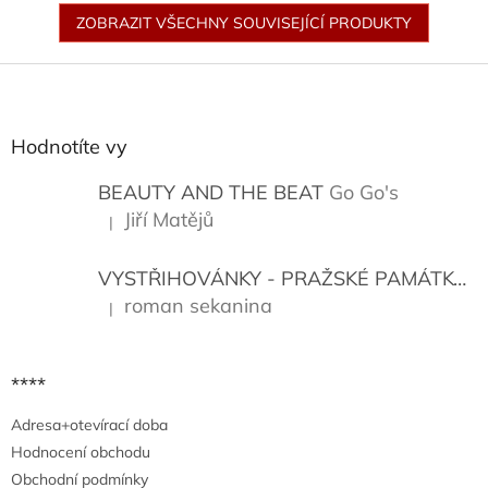
ZOBRAZIT VŠECHNY SOUVISEJÍCÍ PRODUKTY
Z
á
p
a
Hodnotíte vy
t
í
BEAUTY AND THE BEAT
Go Go's
Jiří Matějů
|
Hodnocení produktu je 5 z 5 hvězdiček.
VYSTŘIHOVÁNKY - PRAŽSKÉ PAMÁTKY
K
roman sekanina
|
Hodnocení produktu je 5 z 5 hvězdiček.
****
Adresa+otevírací doba
Hodnocení obchodu
Obchodní podmínky